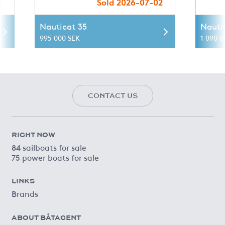
4
Sold 2026-07-02
Nauticat 35
Nauti
995 000 SEK
1 090 0
CONTACT US
RIGHT NOW
84 sailboats for sale
75 power boats for sale
LINKS
Brands
ABOUT BÅTAGENT