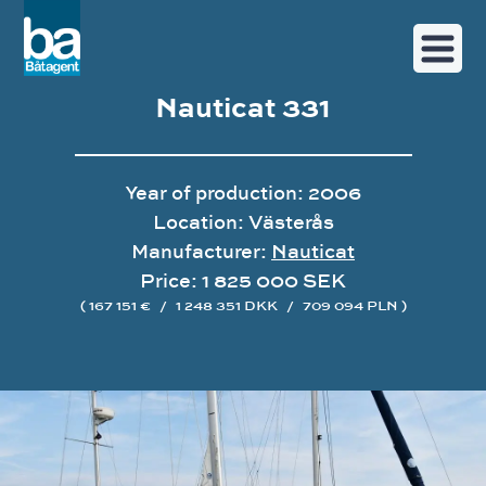
Nauticat 331
Year of production: 2006
Location: Västerås
Manufacturer:
Nauticat
Price: 1 825 000 SEK
( 167 151 €
/
1 248 351 DKK
/
709 094 PLN )