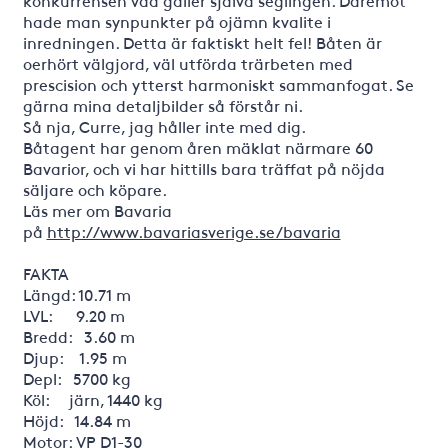
konkurrensen vad gäller själva seglingen. Däremot
hade man synpunkter på ojämn kvalite i
inredningen. Detta är faktiskt helt fel! Båten är
oerhört välgjord, väl utförda trärbeten med
prescision och ytterst harmoniskt sammanfogat. Se
gärna mina detaljbilder så förstår ni.
Så nja, Curre, jag håller inte med dig.
Båtagent har genom åren mäklat närmare 60
Bavarior, och vi har hittills bara träffat på nöjda
säljare och köpare.
Läs mer om Bavaria
på
http://www.bavariasverige.se/bavaria
FAKTA
Längd: 10.71 m
LVL: 9.20 m
Bredd: 3.60 m
Djup: 1.95 m
Depl: 5700 kg
Köl: järn, 1440 kg
Höjd: 14.84 m
Motor: VP D1-30