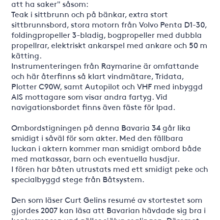
att ha saker" såsom:
Teak i sittbrunn och på bänkar, extra stort
sittbrunnsbord, stora motorn från Volvo Penta D1-30,
foldingpropeller 3-bladig, bogpropeller med dubbla
propellrar, elektriskt ankarspel med ankare och 50 m
kätting.
Instrumenteringen från Raymarine är omfattande
och här återfinns så klart vindmätare, Tridata,
Plotter C90W, samt Autopilot och VHF med inbyggd
AIS mottagare som visar andra fartyg. Vid
navigationsbordet finns även fäste för Ipad.
Ombordstigningen på denna Bavaria 34 går lika
smidigt i såväl för som akter. Med den fällbara
luckan i aktern kommer man smidigt ombord både
med matkassar, barn och eventuella husdjur.
I fören har båten utrustats med ett smidigt peke och
specialbyggd stege från Båtsystem.
Den som läser Curt Gelins resumé av stortestet som
gjordes 2007 kan läsa att Bavarian hävdade sig bra i