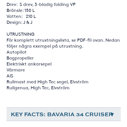
Drev: S drev, 3-bladig folding VP
Bränsle: 150 L
Vatten: 210 L
Design: J & J
UTRUSTNING
För komplett utrustningslista, se PDF-fil ovan. Nedan
följer några exempel på utrustning.
Autopilot
Bogpropeller
Elektriskt ankarsepel
Värmare
AIS
Rullmast med High Tec segel, Elvström
Rullgenua, High Tec, Elvström
KEY FACTS: BAVARIA 34 CRUISER