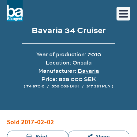
Bavaria 34 Cruiser
Year of production: 2010
Location: Onsala
Manufacturer:
Bavaria
Price: 825 000 SEK
( 74 870 €
/
559 069 DKK
/
317 391 PLN )
Image gallery
Sold 2017-02-02
Print
Share