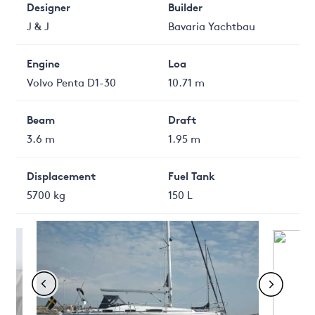
Designer
Builder
J & J
Bavaria Yachtbau
Engine
Loa
Volvo Penta D1-30
10.71 m
Beam
Draft
3.6 m
1.95 m
Displacement
Fuel Tank
5700 kg
150 L