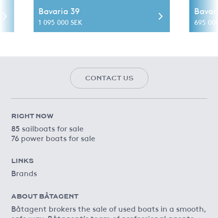
Bavaria 39
Bavar
1 095 000 SEK
695 00
CONTACT US
RIGHT NOW
85 sailboats for sale
76 power boats for sale
LINKS
Brands
ABOUT BÅTAGENT
Båtagent brokers the sale of used boats in a smooth,
safe way. Båtagent’s team of professional agents