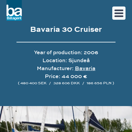
Bavaria 30 Cruiser
Year of production: 2006
Location: Sjundeå
Manufacturer:
Bavaria
Price: 44 000 €
( 480 400 SEK
/
328 606 DKK
/
186 656 PLN )