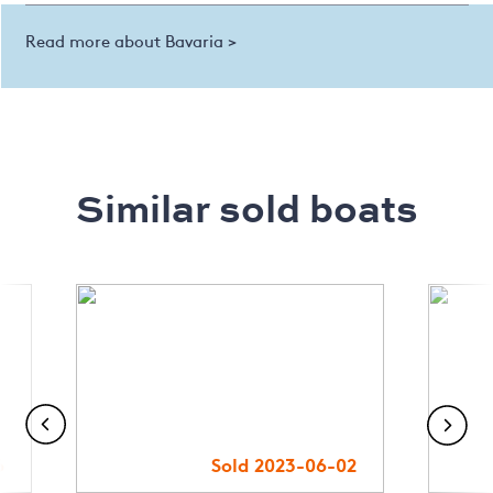
Read more about Bavaria >
Similar sold boats
6
Sold 2023-06-02