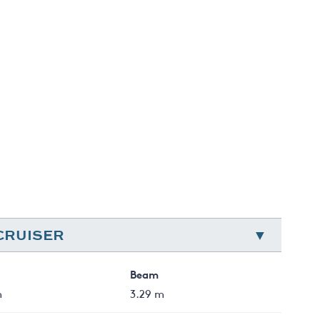
 CRUISER
Beam
m
3.29 m