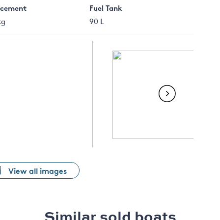
acement
Fuel Tank
kg
90 L
View all images
Similar sold boats