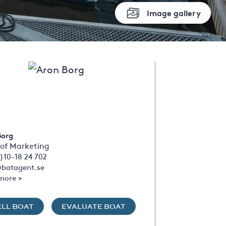
Image gallery
Borg
of Marketing
)10-18 24 702
batagent.se
more >
ELL BOAT
EVALUATE BOAT