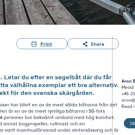
Print
Share
 Letar du efter en segelbåt där du får
Aron 
ta välhållna exemplar ett bra alternativ.
Head 
fekt för den svenska skärgården.
+46 (0
aron@
uiser har blivit en av de mest sålda båtarna från det
Read 
len är en av de mest rymliga båtarna i 30-fots
e. 4 personer bor bekvämt ombord med hög komfort.
 annat bogpropeller, rullmast och en
S
ar varit inomhusförvarad under vintersässong och är