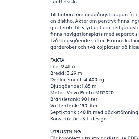
i gott skick.
Till babord om nedgångstrappan finn
en diskho. Akter om pentryt finns ing
garderob. Till styrbord om nedgångst
finns navigationsplats med separat si
två längsgående soffor. Främre kabin
garderober och två kojplatser på klass
FAKTA
Löa: 9,45 m
Bredd: 3,29 m
Deplacement: 4.400 kg
Djupgående: 1,85 m
Motor: Volvo Penta MD2020
Bränsletank: 90 liter
Vattentank: 150 liter
Septiktank : 40 lit med däckstömning
Konstruktör: J&J- design
UTRUSTNING
För komplett utrustningslista, se PDF-