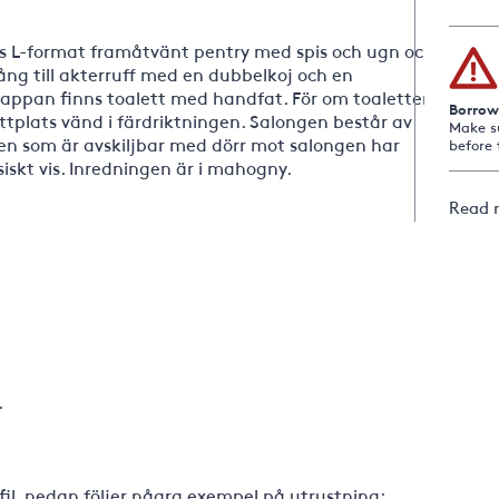
s L-format framåtvänt pentry med spis och ugn och
ång till akterruff med en dubbelkoj och en
rappan finns toalett med handfat. För om toaletten
Borrow
ttplats vänd i färdriktningen. Salongen består av
Make s
en som är avskiljbar med dörr mot salongen har
before 
iskt vis. Inredningen är i mahogny.
Read 
.
fil, nedan följer några exempel på utrustning: