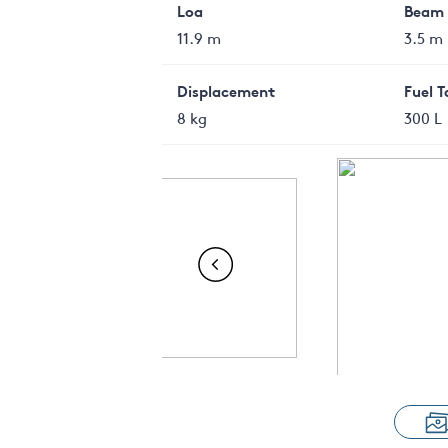
Loa
Beam
11.9 m
3.5 m
Displacement
Fuel 
8 kg
300 L