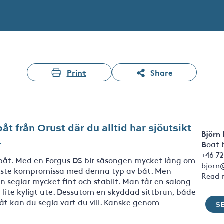
Print
Share
åt från Orust där du alltid har sjöutsikt
Björn
.
Boat 
+46 72
ka båt. Med en Forgus DS bir säsongen mycket lång om
bjorn
åste kompromissa med denna typ av båt. Men
Read 
 seglar mycket fint och stabilt. Man får en salong
r lite kyligt ute. Dessutom en skyddad sittbrun, både
t kan du segla vart du vill. Kanske genom
S