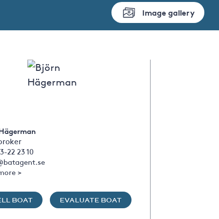
Image gallery
 Hägerman
broker
3-22 23 10
@batagent.se
more >
ELL BOAT
EVALUATE BOAT