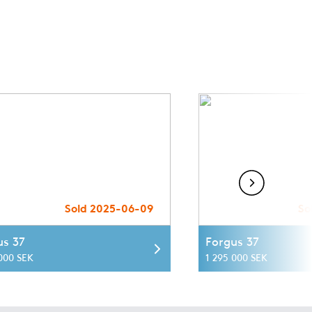
Sold 2025-06-09
So
us 37
Forgus 37
 000 SEK
1 295 000 SEK