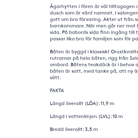
Ägarhytten i fören är väl tilltagagen
dusch som är värd namnet. I salonge
gott om bra förvaring. Akter ut från s
barnkammare. När men går ner mot fö
sida. På babords sida finn ingång till
passar lika bra för familjen som för p
Båten är byggd i klassiskt Orustkvalité
rutramar på hela båten, rigg från Seld
ombord. Båtens teakdäck är i behov a
båten är satt, med tanke på, att ny ä
sätt.
FAKTA
Längd överallt (LÖA): 11,9 m
Längd i vattenlinjen (LVL): 10 m
Bredd överallt: 3,5 m