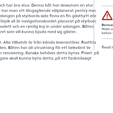
 och har bra stuv. Denna båt har dessutom en stor
n har man ett längsgående välplanerat pentry med
alongen på styrbords sida finns en fin gästhytt eller
rpik så är navigationsbordet placerat på styrbord
Borrow
 toalett och en rymlig koj in under salongen. Båten
Make s
aret som vill kunna bjuda med sig gäster.
before 
. Alla tillbehör är från kända leverantörer. Rostfria
Read 
en. Båten har all utrustning för ett bekvämt liv
r renovering. Kanske behöver detta bytas. Priset på
gare skall kunna byta detta, på ett fackmässigt