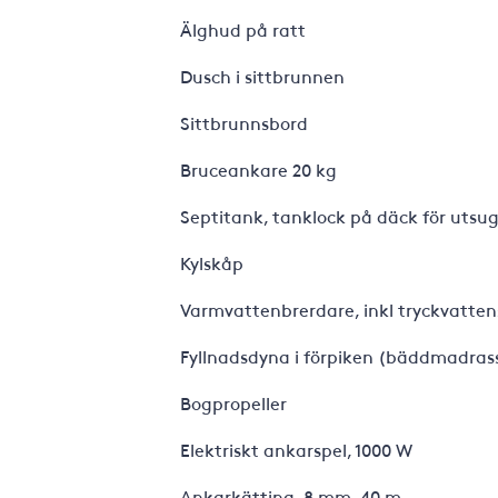
Älghud p
Dusch i sit
Sittbrun
Bruceankar
Septitank, tanklock p
Kyls
Varmvattenbrerdare, ink
Fyllnadsdyna i förpiken (bäddmadras
Bogprop
Elektriskt ankars
Ankarkätting, 