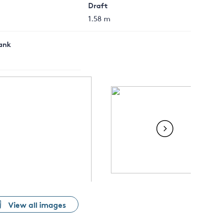
Draft
1.58 m
Tank
View all images