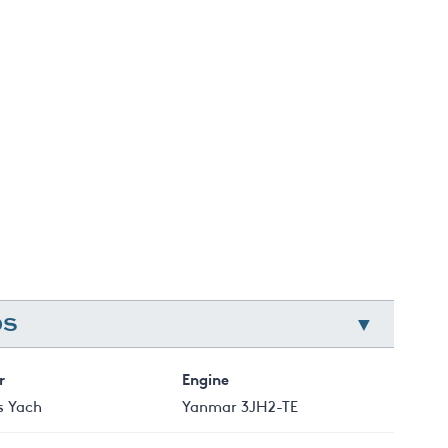
änspump
, 2 fönster
mför spisen
DS
r
Engine
s Yach
Yanmar 3JH2-TE