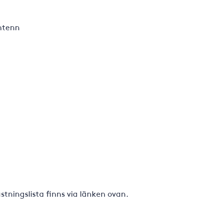
antenn
tningslista finns via länken ovan.
sömmar 2015