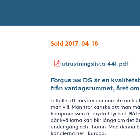
Sold 2017-04-18
utrustningslista-441.pdf
Forgus 38 DS är en kvalitetsb
från vardagsrummet, året om
Tillfälle att förvärva denna lite uni
man vill. Man tror kanske att man m
kompromissen är mycket lyckad. Båten
där kvällarna kan blir långa om det ä
under gång och i hamn. Med denna bå
kanalerna ner i Europa.