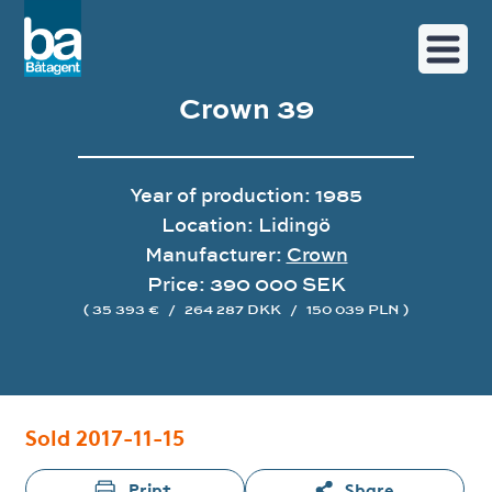
Crown 39
Year of production: 1985
Location: Lidingö
Manufacturer:
Crown
Price: 390 000 SEK
( 35 393 €
/
264 287 DKK
/
150 039 PLN )
Image gallery
Sold 2017-11-15
Print
Share