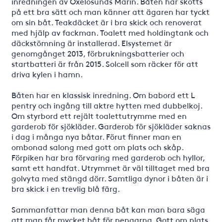
inredningen av Oxelösunds Marin. Båten har skötts
på ett bra sätt och man känner att ägaren har tyckt
om sin båt. Teakdäcket är i bra skick och renoverat
med hjälp av fackman. Toalett med holdingtank och
däckstömning är installerad. Elsystemet är
genomgånget 2013, förbrukningsbatterier och
startbatteri är från 2015. Solcell som räcker för att
driva kylen i hamn.
Båten har en klassisk inredning. Om babord ett L
pentry och ingång till aktre hytten med dubbelkoj.
Om styrbord ett rejält toalettutrymme med en
garderob för sjökläder. Garderob för sjökläder saknas
i dag i många nya båtar. Förut finner man en
ombonad salong med gott om plats och skåp.
Förpiken har bra förvaring med garderob och hyllor,
samt ett handfat. Utrymmet är väl tilltaget med bra
golvyta med stängd dörr. Samtliga dynor i båten är i
bra skick i en trevlig blå färg.
Sammanfattar man denna båt kan man bara säga
att man får mycket båt för pengarna. Gott om plats