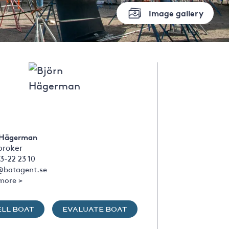
Image gallery
 Hägerman
broker
3-22 23 10
@batagent.se
more >
ELL BOAT
EVALUATE BOAT