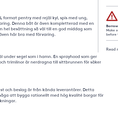
 L format pentry med rejäl kyl, spis med ung,
varing. Denna båt är även kompletterad med en
Borrow
 hel besättning så väl till en god middag som
Make s
 även här bra med förvaring.
before 
Read 
väl under segel som i hamn. En sprayhood som ger
 och trimlinor är nerdragna till sittbrunnen för säker
st och beslag är från kända leverantörer. Detta
ga att bygga rationellt med hög kvalité borgar för
skningar.