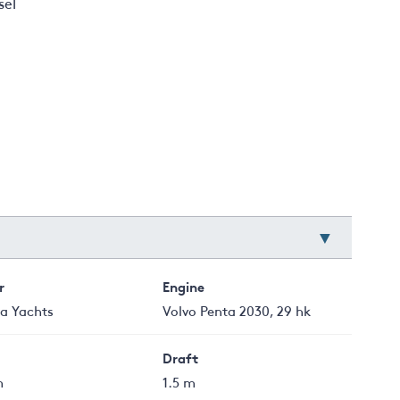
sel
r
Engine
ia Yachts
Volvo Penta 2030, 29 hk
Draft
m
1.5 m