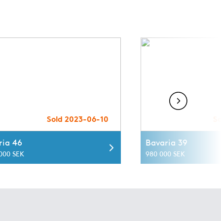
Sold 2023-06-10
S
ria 46
Bavaria 39
 000 SEK
980 000 SEK