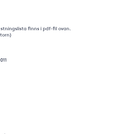
ningslista finns i pdf-fil ovan.
otorn)
2011