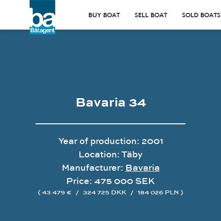
BUY BOAT
SELL BOAT
SOLD BOATS
Bavaria 34
Year of production: 2001
Location: Täby
Manufacturer:
Bavaria
Price: 475 000 SEK
( 43 479 €
/
324 725 DKK
/
184 026 PLN )