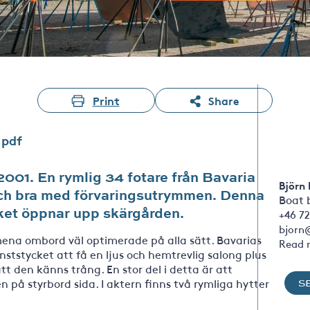
Print
Share
.pdf
 2001. En rymlig 34 fotare från Bavaria
Björn
 och bra med förvaringsutrymmen. Denna
Boat 
lket öppnar upp skärgården.
+46 72
bjorn
ena ombord väl optimerade på alla sätt. Bavarias
Read 
ststycket att få en ljus och hemtrevlig salong plus
tt den känns trång. En stor del i detta är att
 på styrbord sida. I aktern finns två rymliga hytter
S