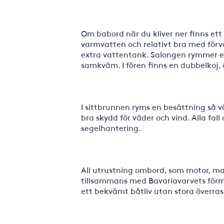
Om babord när du kliver ner finns ett
varmvatten och relativt bra med för
extra vattentank. Salongen rymmer en
samkväm. I fören finns en dubbelkoj,
I sittbrunnen ryms en besättning så 
bra skydd för väder och vind. Alla fall
segelhantering.
All utrustning ombord, som motor, ma
tillsammans med Bavariavarvets förmå
ett bekvämt båtliv utan stora överra