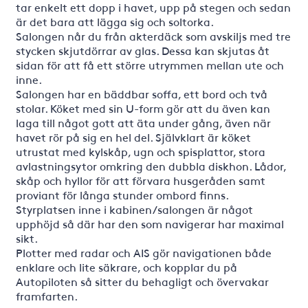
tar enkelt ett dopp i havet, upp på stegen och sedan
är det bara att lägga sig och soltorka.
Salongen når du från akterdäck som avskiljs med tre
stycken skjutdörrar av glas. Dessa kan skjutas åt
sidan för att få ett större utrymmen mellan ute och
inne.
Salongen har en bäddbar soffa, ett bord och två
stolar. Köket med sin U-form gör att du även kan
laga till något gott att äta under gång, även när
havet rör på sig en hel del. Självklart är köket
utrustat med kylskåp, ugn och spisplattor, stora
avlastningsytor omkring den dubbla diskhon. Lådor,
skåp och hyllor för att förvara husgeråden samt
proviant för långa stunder ombord finns.
Styrplatsen inne i kabinen/salongen är något
upphöjd så där har den som navigerar har maximal
sikt.
Plotter med radar och AIS gör navigationen både
enklare och lite säkrare, och kopplar du på
Autopiloten så sitter du behagligt och övervakar
framfarten.