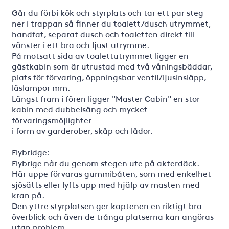
Går du förbi kök och styrplats och tar ett par steg
ner i trappan så finner du toalett/dusch utrymmet,
handfat, separat dusch och toaletten direkt till
vänster i ett bra och ljust utrymme.
På motsatt sida av toalettutrymmet ligger en
gästkabin som är utrustad med två våningsbäddar,
plats för förvaring, öppningsbar ventil/ljusinsläpp,
läslampor mm.
Längst fram i fören ligger "Master Cabin" en stor
kabin med dubbelsäng och mycket
förvaringsmöjlighter
i form av garderober, skåp och lådor.
Flybridge:
Flybrige når du genom stegen ute på akterdäck.
Här uppe förvaras gummibåten, som med enkelhet
sjösätts eller lyfts upp med hjälp av masten med
kran på.
Den yttre styrplatsen ger kaptenen en riktigt bra
överblick och även de trånga platserna kan angöras
utan problem.