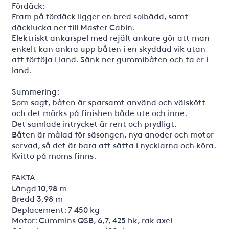
Fördäck:
Fram på fördäck ligger en bred solbädd, samt
däcklucka ner till Master Cabin.
Elektriskt ankarspel med rejält ankare gör att man
enkelt kan ankra upp båten i en skyddad vik utan
att förtöja i land. Sänk ner gummibåten och ta er i
land.
Summering:
Som sagt, båten är sparsamt använd och välskött
och det märks på finishen både ute och inne.
Det samlade intrycket är rent och prydligt.
Båten är målad för säsongen, nya anoder och motor
servad, så det är bara att sätta i nycklarna och köra.
Kvitto på moms finns.
FAKTA
Längd 10,98 m
Bredd 3,98 m
Deplacement: 7 450 kg
Motor: Cummins QSB, 6,7, 425 hk, rak axel