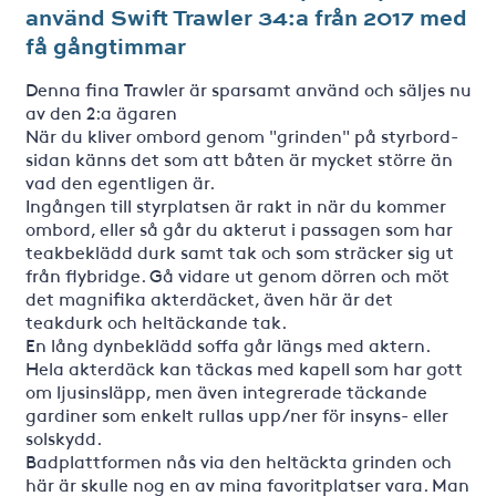
använd Swift Trawler 34:a från 2017 med
få gångtimmar
Denna fina Trawler är sparsamt använd och säljes nu
av den 2:a ägaren
När du kliver ombord genom "grinden" på styrbord-
sidan känns det som att båten är mycket större än
vad den egentligen är.
Ingången till styrplatsen är rakt in när du kommer
ombord, eller så går du akterut i passagen som har
teakbeklädd durk samt tak och som sträcker sig ut
från flybridge. Gå vidare ut genom dörren och möt
det magnifika akterdäcket, även här är det
teakdurk och heltäckande tak.
En lång dynbeklädd soffa går längs med aktern.
Hela akterdäck kan täckas med kapell som har gott
om ljusinsläpp, men även integrerade täckande
gardiner som enkelt rullas upp/ner för insyns- eller
solskydd.
Badplattformen nås via den heltäckta grinden och
här är skulle nog en av mina favoritplatser vara. Man