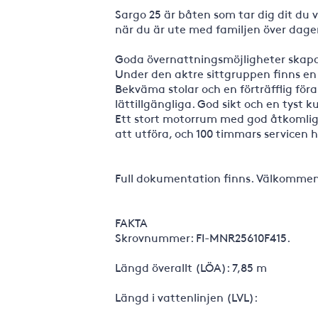
Sargo 25 är båten som tar dig dit du vi
när du är ute med familjen över dagen
Goda övernattningsmöjligheter skapas
Under den aktre sittgruppen finns en 
Bekväma stolar och en förträfflig för
lättillgängliga. God sikt och en tyst 
Ett stort motorrum med god åtkomligh
att utföra, och 100 timmars servicen 
Full dokumentation finns. Välkommen
FAKTA
Skrovnummer: FI-MNR25610F415.
Längd överallt (LÖA): 7,85 m
Längd i vattenlinjen (LVL):