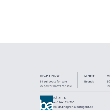
RIGHT NOW
LINKS
A
84 sailboats for sale
Brands
Bå
75 power boats for sale
lo
BÅTAGENT
+46 10-1824700
niklas.lindgren@batagent.se