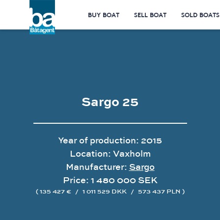
BUY BOAT
SELL BOAT
SOLD BOATS
Sargo 25
Year of production: 2015
Location: Vaxholm
Manufacturer:
Sargo
Price: 1 480 000 SEK
( 135 427 €
/
1 011 529 DKK
/
573 437 PLN )