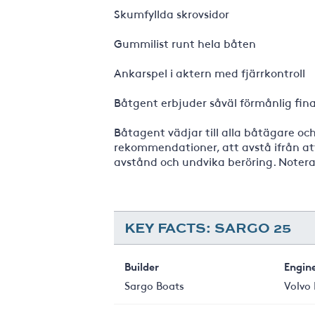
Skumfyllda skrovsidor
Gummilist runt hela båten
Ankarspel i aktern med fjärrkontroll
Båtgent erbjuder såväl förmånlig fina
Båtagent vädjar till alla båtägare oc
rekommendationer, att avstå ifrån att 
avstånd och undvika beröring. Notera
KEY FACTS: SARGO 25
Builder
Engin
Sargo Boats
Volvo