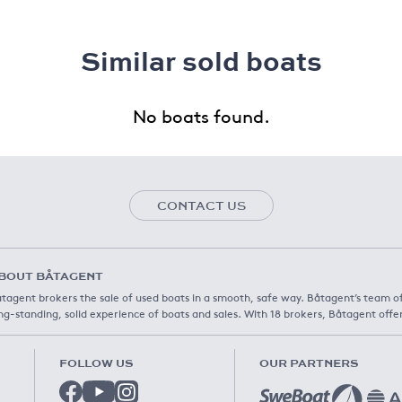
Similar sold boats
No boats found.
CONTACT US
BOUT BÅTAGENT
tagent brokers the sale of used boats in a smooth, safe way. Båtagent’s team o
ng-standing, solid experience of boats and sales. With 18 brokers, Båtagent offe
FOLLOW US
OUR PARTNERS