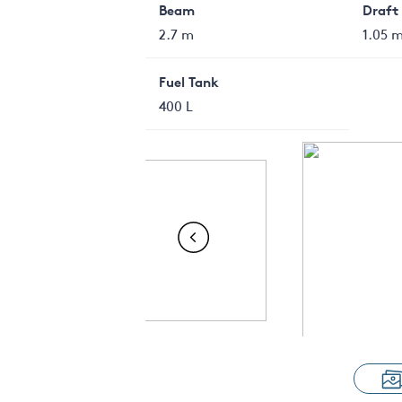
Beam
Draft
2.7 m
1.05 
Fuel Tank
400 L