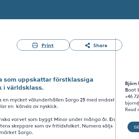
Print
Share
la som uppskattar förstklassiga
Björn
i världsklass.
Boat 
+46 72
va en mycket välunderhållen Sargo 25 med endast
bjorn
ar en känsla av nyskick.
Read 
finska varvet som byggt Minor under många år. En
tens skeppare som av fritidsfolket. Numera säljs
S
umärket Sargo.