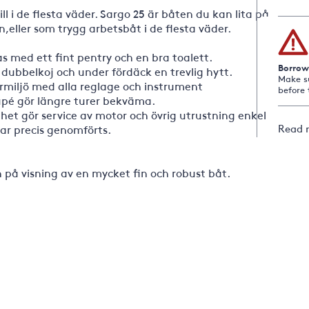
ll i de flesta väder. Sargo 25 är båten du kan lita på
,eller som trygg arbetsbåt i de flesta väder.
 med ett fint pentry och en bra toalett.
Borrow
dubbelkoj och under fördäck en trevlig hytt.
Make s
armiljö med alla reglage och instrument
before 
kupé gör längre turer bekväma.
et gör service av motor och övrig utrustning enkel
Read 
har precis genomförts.
 på visning av en mycket fin och robust båt.