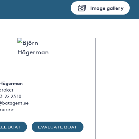
Image gallery
 Hägerman
broker
3-22 23 10
@batagent.se
more >
ELL BOAT
EVALUATE BOAT