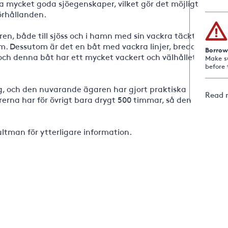
a mycket goda sjöegenskaper, vilket gör det möjligt
örhållanden.
ren, både till sjöss och i hamn med sin vackra täckta
m. Dessutom är det en båt med vackra linjer, breda
Borrow
ch denna båt har ett mycket vackert och välhållet
Make s
before 
ng, och den nuvarande ägaren har gjort praktiska
Read 
erna har för övrigt bara drygt 500 timmar, så den
tman för ytterligare information.