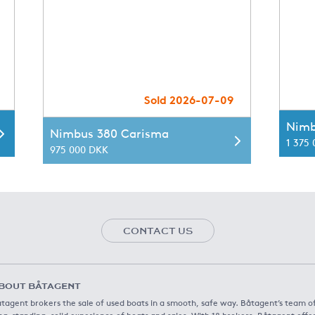
Sold 2026-07-09
Nimb
Nimbus 380 Carisma
1 375
975 000 DKK
CONTACT US
BOUT BÅTAGENT
tagent brokers the sale of used boats in a smooth, safe way. Båtagent’s team o
ng-standing, solid experience of boats and sales. With 18 brokers, Båtagent offe