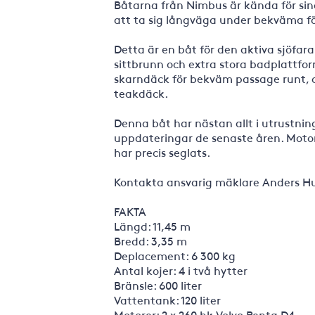
Båtarna från Nimbus är kända för sin
att ta sig långväga under bekväma f
Detta är en båt för den aktiva sjöfara
sittbrunn och extra stora badplattfor
skarndäck för bekväm passage runt, o
teakdäck.
Denna båt har nästan allt i utrustni
uppdateringar de senaste åren. Motor
har precis seglats.
Kontakta ansvarig mäklare Anders Hul
FAKTA
Längd: 11,45 m
Bredd: 3,35 m
Deplacement: 6 300 kg
Antal kojer: 4 i två hytter
Bränsle: 600 liter
Vattentank: 120 liter
Motorer: 2 x 260 hk Volvo Penta D4