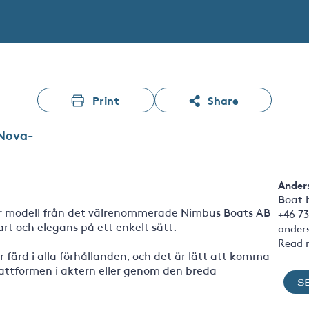
Print
Share
Nova-
Ander
Boat 
r modell från det välrenommerade Nimbus Boats AB
+46 73
art och elegans på ett enkelt sätt.
ander
Read 
 färd i alla förhållanden, och det är lätt att komma
attformen i aktern eller genom den breda
S