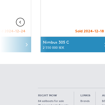
ld 2024-12-24
Sold 2024-12-18
Nimbus 305 C
2 550 000 SEK
RIGHT NOW
LINKS
A
84 sailboats for sale
Brands
Bå
75 power boats for sale
lo