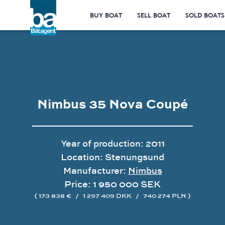
BUY BOAT
SELL BOAT
SOLD BOATS
Nimbus 35 Nova Coupé
Year of production: 2011
Location: Stenungsund
Manufacturer:
Nimbus
Price: 1 950 000 SEK
( 173 838 €
/
1 297 409 DKK
/
740 274 PLN )