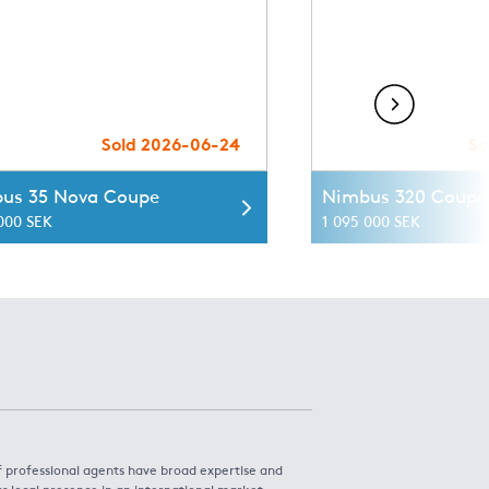
Sold 2026-06-24
So
us 35 Nova Coupe
Nimbus 320 Coupé
 000 SEK
1 095 000 SEK
f professional agents have broad expertise and
rs local presence in an international market.