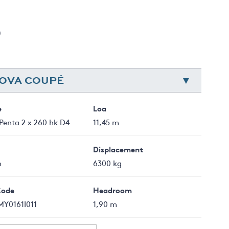
)
NOVA COUPÉ
e
Loa
Penta 2 x 260 hk D4
11,45 m
Displacement
m
6300 kg
Code
Headroom
MY0161I011
1,90 m