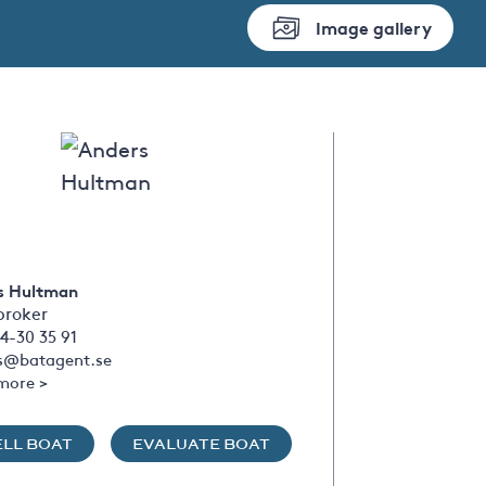
Image gallery
s Hultman
broker
4-30 35 91
s@batagent.se
more >
ELL BOAT
EVALUATE BOAT