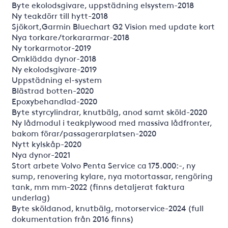
Byte ekolodsgivare, uppstädning elsystem-2018
Ny teakdörr till hytt-2018
Sjökort,Garmin Bluechart G2 Vision med update kort
Nya torkare/torkararmar-2018
Ny torkarmotor-2019
Omklädda dynor-2018
Ny ekolodsgivare-2019
Uppstädning el-system
Blästrad botten-2020
Epoxybehandlad-2020
Byte styrcylindrar, knutbälg, anod samt sköld-2020
Ny lådmodul i teakplywood med massiva lådfronter,
bakom förar/passagerarplatsen-2020
Nytt kylskåp-2020
Nya dynor-2021
Stort arbete Volvo Penta Service ca 175.000:-, ny
sump, renovering kylare, nya motortassar, rengöring
tank, mm mm-2022 (finns detaljerat faktura
underlag)
Byte sköldanod, knutbälg, motorservice-2024 (full
dokumentation från 2016 finns)