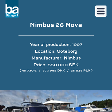
Nimbus 26 Nova
Year of production: 1997
Location: Göteborg
Manufacturer:
Nimbus
Price: 550 000 SEK
( 49 730 €
/
370 985 DKK
/
211 528 PLN )