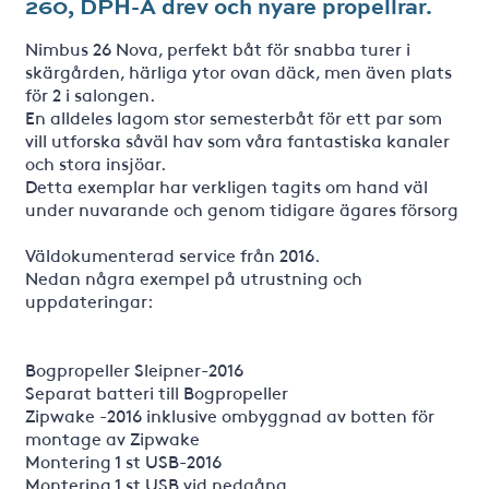
260, DPH-A drev och nyare propellrar.
Nimbus 26 Nova, perfekt båt för snabba turer i
skärgården, härliga ytor ovan däck, men även plats
för 2 i salongen.
En alldeles lagom stor semesterbåt för ett par som
vill utforska såväl hav som våra fantastiska kanaler
och stora insjöar.
Detta exemplar har verkligen tagits om hand väl
under nuvarande och genom tidigare ägares försorg
Väldokumenterad service från 2016.
Nedan några exempel på utrustning och
uppdateringar:
Bogpropeller Sleipner-2016
Separat batteri till Bogpropeller
Zipwake -2016 inklusive ombyggnad av botten för
montage av Zipwake
Montering 1 st USB-2016
Montering 1 st USB vid nedgång