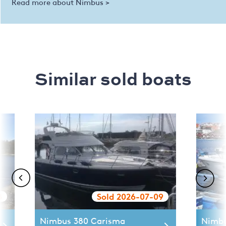
Read more about Nimbus >
Similar sold boats
8
Sold 2026-07-09
Nimbus 380 Carisma
Nimbu