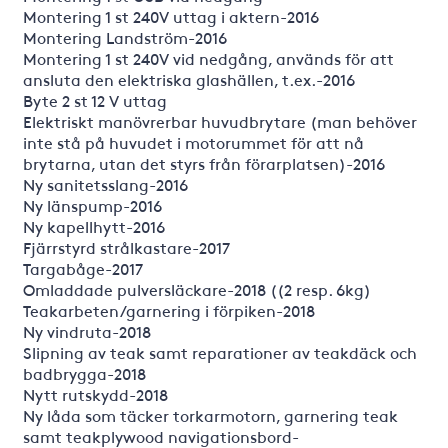
Montering 1 st 240V uttag i aktern-2016
Montering Landström-2016
Montering 1 st 240V vid nedgång, används för att
ansluta den elektriska glashällen, t.ex.-2016
Byte 2 st 12 V uttag
Elektriskt manövrerbar huvudbrytare (man behöver
inte stå på huvudet i motorummet för att nå
brytarna, utan det styrs från förarplatsen)-2016
Ny sanitetsslang-2016
Ny länspump-2016
Ny kapellhytt-2016
Fjärrstyrd strålkastare-2017
Targabåge-2017
Omladdade pulversläckare-2018 ((2 resp. 6kg)
Teakarbeten/garnering i förpiken-2018
Ny vindruta-2018
Slipning av teak samt reparationer av teakdäck och
badbrygga-2018
Nytt rutskydd-2018
Ny låda som täcker torkarmotorn, garnering teak
samt teakplywood navigationsbord-