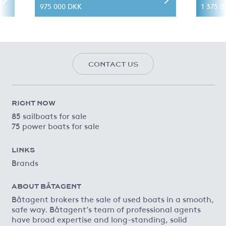
975 000 DKK
1 375 0
CONTACT US
RIGHT NOW
85 sailboats for sale
75 power boats for sale
LINKS
Brands
ABOUT BÅTAGENT
Båtagent brokers the sale of used boats in a smooth,
safe way. Båtagent’s team of professional agents
have broad expertise and long-standing, solid