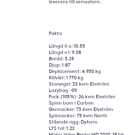
leverans till semestern.
Fakta
Längd ö a: 10.55
Längd v l: 9.38
Bredd: 3.25
Djup: 1.87
Deplacement: 4 950 kg
Kölvikt: 1 770 kg
Storsegel: 33 kvm Elvström
Lazybag -09
Fock (105%): 26 kvm Elvström
Spinn bom i Carbon
Gennacker: 73 kvm Elvström
Spinnacker: 75 kvm North
Stående rigg: Dyform
LYS tal: 1.22
Motor Volvo Penta MD 2020, 18 hk