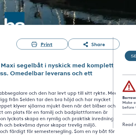
Print
Share
S
 en Maxi segelbåt i nyskick med komplett
ass. Omedelbar leverans och ett
bbsegalare och den har levt upp till sitt rykte. Med
Borrow
gg från Selden tar den bra höjd och har mycket
Make s
keppet klyver sjöarna mjukt även när det blåser och
before 
t om plats för en familj och badplattformen är
rson lyckats skapa en rymlig och praktisk inredning
Read 
ch och bekväma dynor skapar trevlig miljö.
ch färdigt för semestersegling. Som en ny båt för