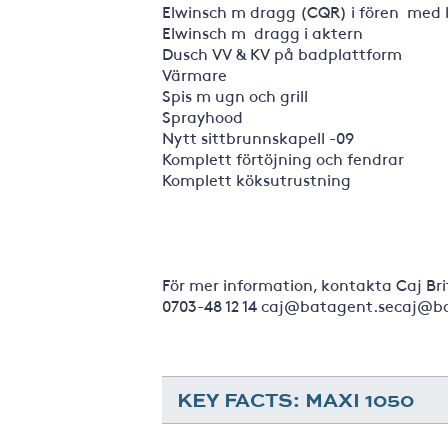
Elwinsch m dragg (CQR) i fören med k
Elwinsch m dragg i aktern
Dusch VV & KV på badplattform
Värmare
Spis m ugn och grill
Sprayhood
Nytt sittbrunnskapell -09
Komplett förtöjning och fendrar
Komplett köksutrustning
För mer information, kontakta Caj Bri
0703-48 12 14 caj@batagent.secaj@b
KEY FACTS: MAXI 1050