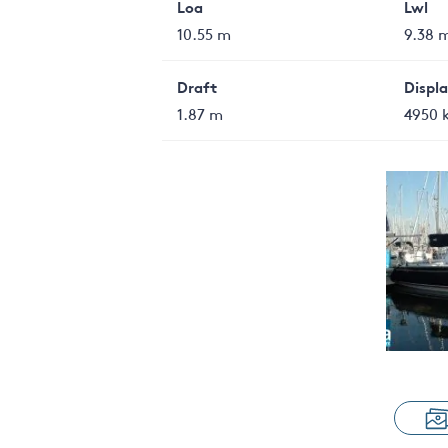
Loa
Lwl
10.55 m
9.38 
Draft
Displ
1.87 m
4950 