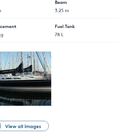
Beam
m
3.25 m
acement
Fuel Tank
kg
78 L
View all images