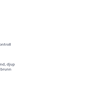
ontroll
ind, djup
ttbrunn