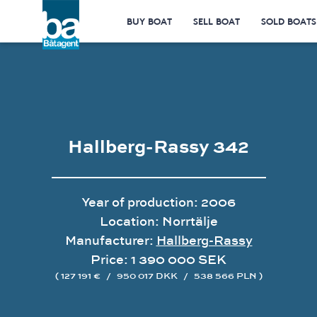
BUY BOAT
SELL BOAT
SOLD BOATS
Hallberg-Rassy 342
Year of production: 2006
Location: Norrtälje
Manufacturer:
Hallberg-Rassy
Price: 1 390 000 SEK
( 127 191 €
/
950 017 DKK
/
538 566 PLN )