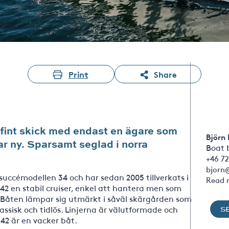
Print
Share
fint skick med endast en ägare som
Björn
ar ny. Sparsamt seglad i norra
Boat 
+46 72
bjorn
 succémodellen 34 och har sedan 2005 tillverkats i
Read 
2 en stabil cruiser, enkel att hantera men som
 Båten lämpar sig utmärkt i såväl skärgården som
assisk och tidlös. Linjerna är välutformade och
S
42 är en vacker båt.