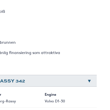
blå
ttbrunnen
nlig finansiering som attraktiva
ASSY 342
r
Engine
erg-Rassy
Volvo D1-30