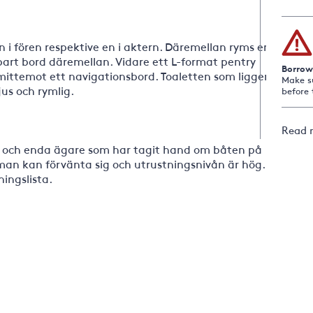
en i fören respektive en i aktern. Däremellan ryms en
bart bord däremellan. Vidare ett L-format pentry
Borrow
ittemot ett navigationsbord. Toaletten som ligger
Make s
jus och rymlig.
before 
Read 
ta och enda ägare som har tagit hand om båten på
 man kan förvänta sig och utrustningsnivån är hög.
ingslista.