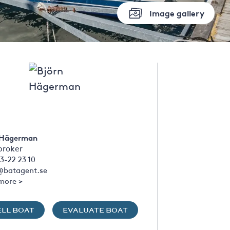
Image gallery
 Hägerman
broker
3-22 23 10
@batagent.se
more >
ELL BOAT
EVALUATE BOAT