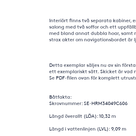
Interiört finns två separata kabiner, 
salong med två soffor och ett uppfäll
med bland annat dubbla hoar, samt m
strax akter om navigationsbordet är l
Detta exemplar säljes nu av sin förs
ett exemplariskt sätt. Skicket är vad
Se PDF-filen ovan för komplett utrustn
Båtfakta:
Skrovnummer: SE-HRM34049C606
Längd överallt (LÖA): 10,32 m
Längd i vattenlinjen (LVL): 9,09 m