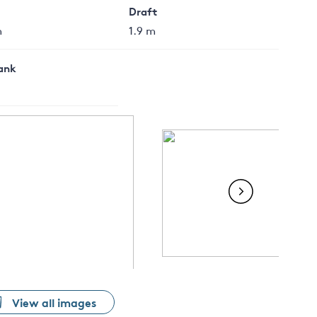
Draft
m
1.9 m
Tank
View all images