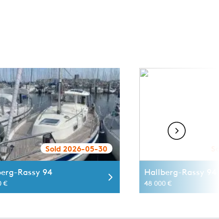
Sold 2026-05-30
S
berg-Rassy 94
Hallberg-Rassy 94 
0 €
48 000 €