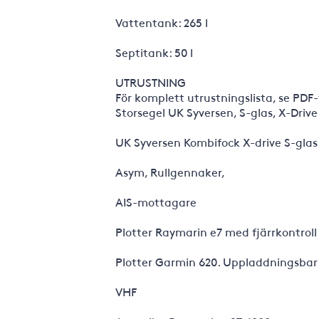
Vattentank: 265 l
Septitank: 50 l
UTRUSTNING
För komplett utrustningslista, se PDF
Storsegel UK Syversen, S-glas, X-Driv
UK Syversen Kombifock X-drive S-gla
Asym, Rullgennaker,
AIS-mottagare
Plotter Raymarin e7 med fjärrkontroll
Plotter Garmin 620. Uppladdningsbar
VHF