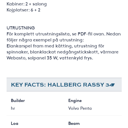
Kabiner: 2 + salong
Kojplatser: 6 + 2
UTRUSTNING
För komplett utrustningslista, se PDF-fil ovan. Nedan
följer några exempel på utrustning:
Elankarspel fram med kätting, utrustning för
spinnaker, blanklackat nedgångstickskott, värmare
Webasto, solpanel 35 W, vattenkyld frys.
KEY FACTS: HALLBERG RASSY 34
Builder
Engine
hr
Volvo Penta
Loa
Beam