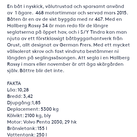
En båt i nyskick, välutrustad och sparsamt använd
av 1 ägare. 468 motortimmar och servad mars 2015.
Båten är en av de sist byggda med nr 467. Med en
Hallberg Rassy 34 är man redo för de längre
seglatserna på öppet hav, och i S/Y Tindra kan man
njuta av ett förstklassigt båtbyggarhantverk från
Orust, allt designat av German Frers. Med ett mycket
välisolerat skrov och fast vindruta bestämmer ni
längden på seglingssäsongen. Att segla i en Hallberg
Rassy i mars eller november är att äga skärgården
själv. Bättre blir det inte.
FAKTA
Löa: 10,28
Bredd: 3,42
Djupgång:1,85
Deplacement: 5300 kg
Kölvikt: 2100 kg, bly
Motor: Volvo Penta 2030, 29 hk
Bränsletank: 155 l
Vattentank: 250 l