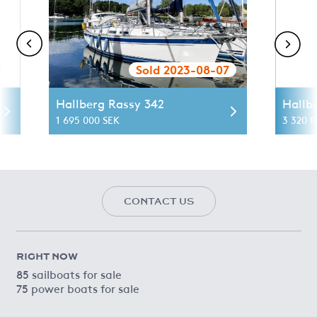
9
Sold 2023-08-07
Hallberg Rassy 342
Hallb
1 695 000 SEK
3 320 0
CONTACT US
RIGHT NOW
85 sailboats for sale
75 power boats for sale