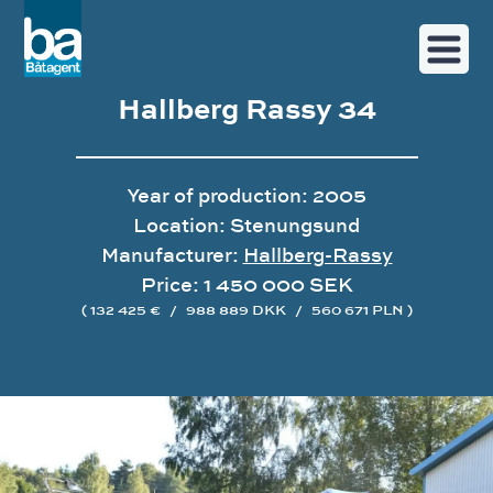
Hallberg Rassy 34
Year of production: 2005
Location: Stenungsund
Manufacturer:
Hallberg-Rassy
Price: 1 450 000 SEK
( 132 425 €
/
988 889 DKK
/
560 671 PLN )