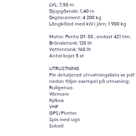
LVL: 7,50 m
Djupgående: 1,40 m
Deplacement: 4 200 kg
Långkölad med köl i järn: 1 900 kg
Motor: Penta D1-30 , endast 421 tim.
Bränsletank: 120 lit
Vattentank: 160 lit
Antal kojer 5 st
UTRUSTNING
För detaljerad utrustningslista se pdf 
nedan följer exempel på utrusning:
Rullgenua.
Värmare
Kylbox
VHF
GPS/Plotter
Spis med ugn
Solcell