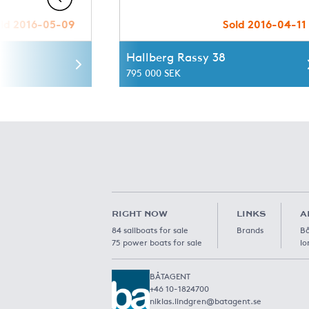
ld 2016-05-09
Sold 2016-04-11
Hallberg Rassy 38
795 000 SEK
RIGHT NOW
LINKS
A
84 sailboats for sale
Brands
Bå
75 power boats for sale
lo
BÅTAGENT
+46 10-1824700
niklas.lindgren@batagent.se