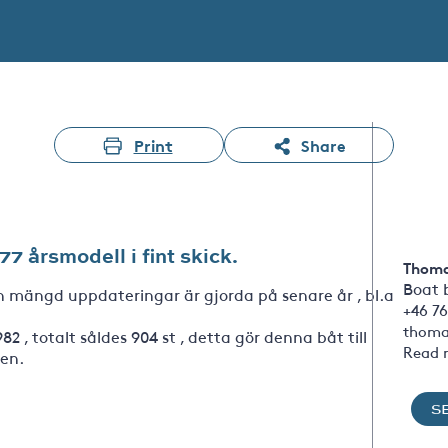
Print
Share
7 årsmodell i fint skick.
Thoma
Boat 
En mängd uppdateringar är gjorda på senare år , bl.a
+46 76
thoma
82 , totalt såldes 904 st , detta gör denna båt till
Read 
len.
S