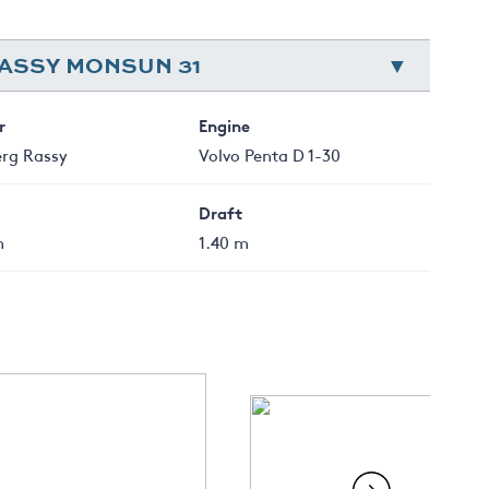
RASSY MONSUN 31
r
Engine
erg Rassy
Volvo Penta D 1-30
Draft
m
1.40 m