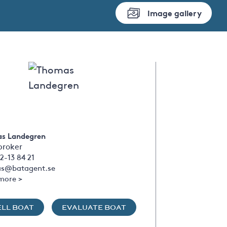
Image gallery
s Landegren
broker
2-13 84 21
s@batagent.se
more >
ELL BOAT
EVALUATE BOAT