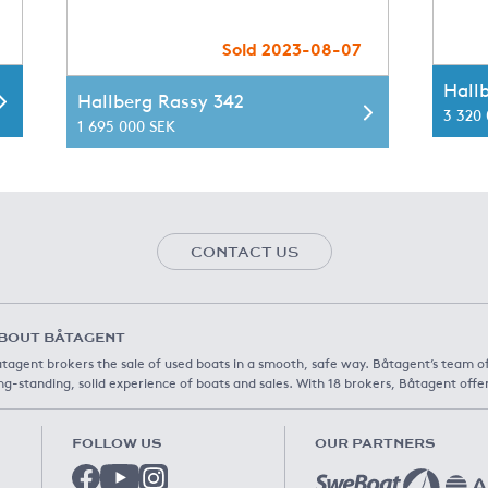
Sold 2023-08-07
Hall
Hallberg Rassy 342
3 320
1 695 000 SEK
CONTACT US
BOUT BÅTAGENT
tagent brokers the sale of used boats in a smooth, safe way. Båtagent’s team o
ng-standing, solid experience of boats and sales. With 18 brokers, Båtagent offe
FOLLOW US
OUR PARTNERS