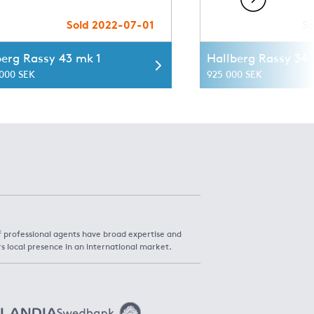
Sold 2022-07-01
So
berg Rassy 43 mk 1
Hallberg Rassy 34
 000 SEK
925 000 SEK
f professional agents have broad expertise and
rs local presence in an international market.