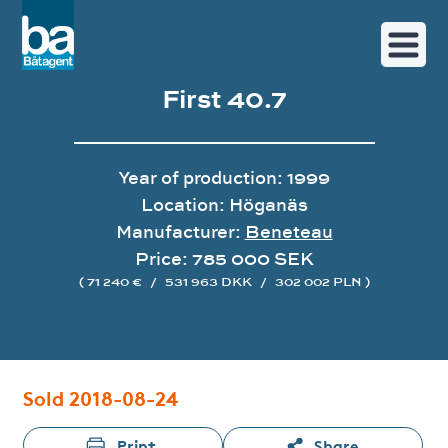
First 40.7
Year of production: 1999
Location: Höganäs
Manufacturer:
Beneteau
Price: 785 000 SEK
( 71 240 €
/
531 963 DKK
/
302 002 PLN )
Image gallery
Sold 2018-08-24
Print
Share