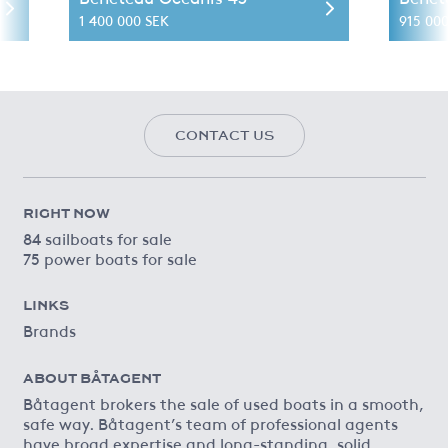
1 400 000 SEK
915 00
CONTACT US
RIGHT NOW
84 sailboats for sale
75 power boats for sale
LINKS
Brands
ABOUT BÅTAGENT
Båtagent brokers the sale of used boats in a smooth,
safe way. Båtagent’s team of professional agents
have broad expertise and long-standing, solid