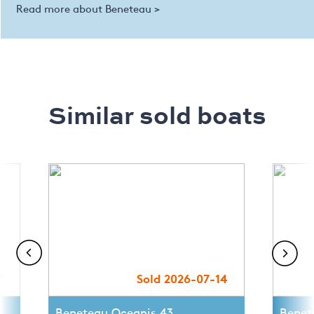
Read more about Beneteau >
Similar sold boats
7
Sold 2026-07-14
Beneteau Oceanis 43
Benet