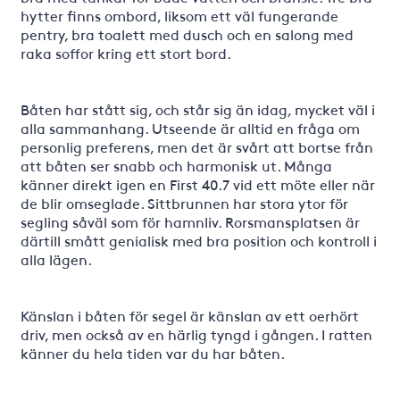
hytter finns ombord, liksom ett väl fungerande
pentry, bra toalett med dusch och en salong med
raka soffor kring ett stort bord.
Båten har stått sig, och står sig än idag, mycket väl i
alla sammanhang. Utseende är alltid en fråga om
personlig preferens, men det är svårt att bortse från
att båten ser snabb och harmonisk ut. Många
känner direkt igen en First 40.7 vid ett möte eller när
de blir omseglade. Sittbrunnen har stora ytor för
segling såväl som för hamnliv. Rorsmansplatsen är
därtill smått genialisk med bra position och kontroll i
alla lägen.
Känslan i båten för segel är känslan av ett oerhört
driv, men också av en härlig tyngd i gången. I ratten
känner du hela tiden var du har båten.