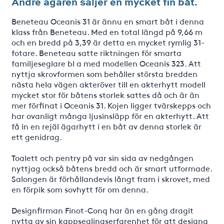
Andre ägaren säljer en mycket fin båt.
Beneteau Oceanis 31 är ännu en smart båt i denna
klass från Beneteau. Med en total längd på 9,66 m
och en bredd på 3,39 är detta en mycket rymlig 31-
fotare. Beneteau satte riktningen för smarta
familjeseglare bl a med modellen Oceanis 323. Att
nyttja skrovformen som behåller största bredden
nästa hela vägen akteröver till en akterhytt modell
mycket stor för båtens storlek sattes då och är än
mer förfinat i Oceanis 31. Kojen ligger tvärskepps och
har ovanligt många ljusinsläpp för en akterhytt. Att
få in en rejäl ägarhytt i en båt av denna storlek är
ett genidrag.
Toalett och pentry på var sin sida av nedgången
nyttjag också båtens bredd och är smart utformade.
Salongen är förhållandevis långt fram i skrovet, med
en förpik som sovhytt för om denna.
Designfirman Finot-Conq har än en gång dragit
nytta av sin kappseglingserfarenhet för att designa