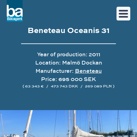
Beneteau Oceanis 31
Year of production: 2011
Location: Malmö Dockan
Manufacturer:
Beneteau
Price: 695 000 SEK
( 63 343 €
/
473 743 DKK
/
269 089 PLN )