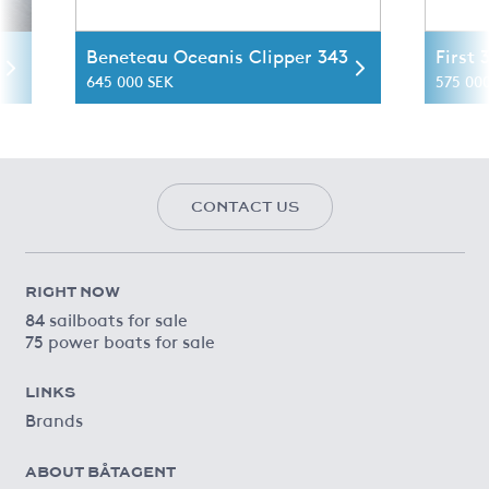
Beneteau Oceanis Clipper 343
First 
645 000 SEK
575 00
CONTACT US
RIGHT NOW
84 sailboats for sale
75 power boats for sale
LINKS
Brands
ABOUT BÅTAGENT