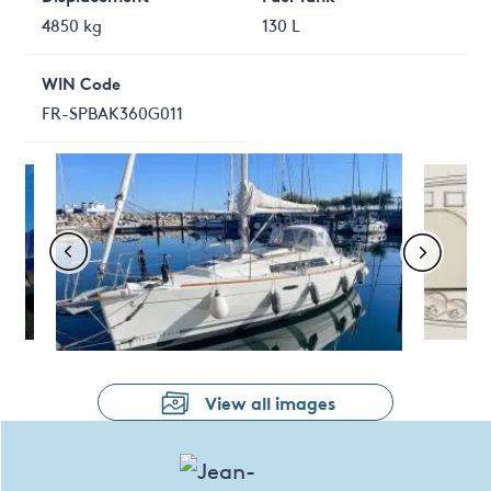
4850 kg
130 L
WIN Code
FR-SPBAK360G011
View all images