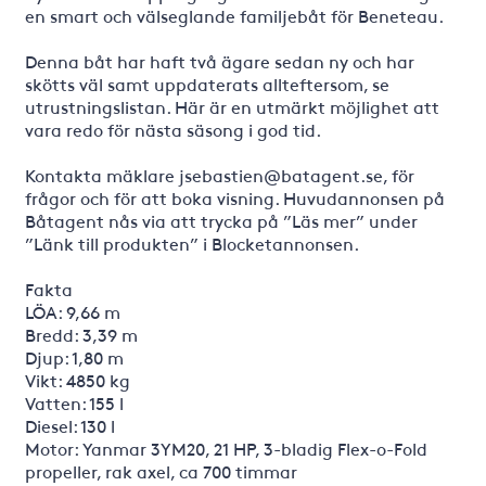
en smart och välseglande familjebåt för Beneteau.
Denna båt har haft två ägare sedan ny och har
skötts väl samt uppdaterats allteftersom, se
utrustningslistan. Här är en utmärkt möjlighet att
vara redo för nästa säsong i god tid.
Kontakta mäklare jsebastien@batagent.se, för
frågor och för att boka visning. Huvudannonsen på
Båtagent nås via att trycka på ”Läs mer” under
”Länk till produkten” i Blocketannonsen.
Fakta
LÖA: 9,66 m
Bredd: 3,39 m
Djup: 1,80 m
Vikt: 4850 kg
Vatten: 155 l
Diesel: 130 l
Motor: Yanmar 3YM20, 21 HP, 3-bladig Flex-o-Fold
propeller, rak axel, ca 700 timmar