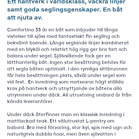
Ett hantverk i världsklass, vackra linjer
samt goda seglingsgenskaper. En båt
att njuta av.
Comfortina 35 är en båt som inbjuder till långa
vistelser till sjöss med fantastiskt fin segling och
bekvämt boende. Långa seglande linjer kombinerat
med en blyköl och relativt hög rigg ger bra fart och
balans under segel. Självslående fock ger en
lätthanterlig båt. Ingen stor besättning behövs för
att segla båten optimalt. I den rymliga sittbrunnen
får hela besättningen plats, såväl under segel som
vid fest. En inredning som motsvarar högt ställda
krav på hantverk och utnyttjande av båtens alla
utrymmen under däck. All utrustning ombord är från
kända leverantörer.
Under däck återfinner man en klassisk inredning i
mattlackad teak. Ett välutrustat L-pentry om
babord. Bra med förvaring, stor kyl, spis med ugn och
naturligtvis dubbla hoar, men även sjövatten i