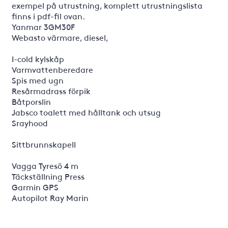
exempel på utrustning, komplett utrustningslista
finns i pdf-fil ovan.
Yanmar 3GM30F
Webasto värmare, diesel,
I-cold kylskåp
Varmvattenberedare
Spis med ugn
Resårmadrass förpik
Båtporslin
Jabsco toalett med hålltank och utsug
Srayhood
Sittbrunnskapell
Vagga Tyresö 4 m
Täckställning Press
Garmin GPS
Autopilot Ray Marin