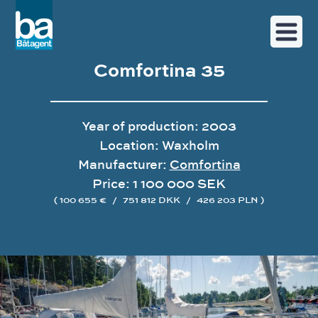
Comfortina 35
Year of production: 2003
Location: Waxholm
Manufacturer:
Comfortina
Price: 1 100 000 SEK
( 100 655 €
/
751 812 DKK
/
426 203 PLN )