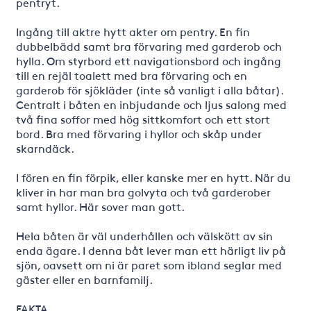
pentryt.
Ingång till aktre hytt akter om pentry. En fin
dubbelbädd samt bra förvaring med garderob och
hylla. Om styrbord ett navigationsbord och ingång
till en rejäl toalett med bra förvaring och en
garderob för sjökläder (inte så vanligt i alla båtar).
Centralt i båten en inbjudande och ljus salong med
två fina soffor med hög sittkomfort och ett stort
bord. Bra med förvaring i hyllor och skåp under
skarndäck.
I fören en fin förpik, eller kanske mer en hytt. När du
kliver in har man bra golvyta och två garderober
samt hyllor. Här sover man gott.
Hela båten är väl underhållen och välskött av sin
enda ägare. I denna båt lever man ett härligt liv på
sjön, oavsett om ni är paret som ibland seglar med
gäster eller en barnfamilj.
FAKTA