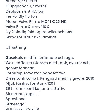
Bredd 3,27 meter
Djupgående 1,7 meter
Deplacement 4,5 ton
Fenköl Bly 1,8 ton
Motor Volvo Penta MD 11 C 23 HK
Volvo Penta S-drev 110 S
Ny 2 bladig foldingpropeller och nav.
Skrov sprutat enkellaminat
Utrustning
Gasolspis med tre brännare och ugn.
Wc med Toalett Jabsco med tank, nya rör och
genomföringar.
Fotpump sötvatten handfat/wc
Dieseltank ca 43 l. Rengjord med ny givare. 2010
Mjuk färskvattentank 120 l
Sittbrunnsbord Laguna + stativ.
Sittbrunnskapell.
Sprayhood.
Stävstege.
VHF. Icom. IC-m59.