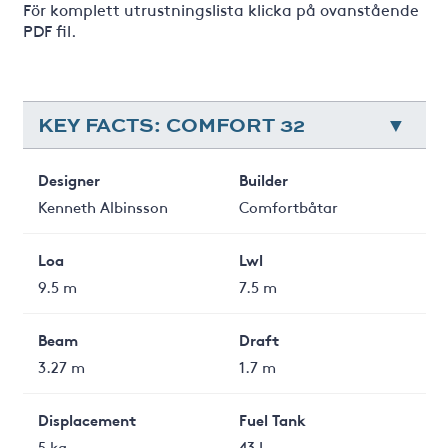
För komplett utrustningslista klicka på ovanstående
PDF fil.
KEY FACTS: COMFORT 32
Designer
Builder
Kenneth Albinsson
Comfortbåtar
Loa
Lwl
9.5 m
7.5 m
Beam
Draft
3.27 m
1.7 m
Displacement
Fuel Tank
5 kg
43 L