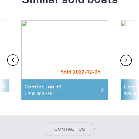
0
Sold 2022-12-06
Comfortina 39
Comfo
2 300 000 SEK
595 00
CONTACT US