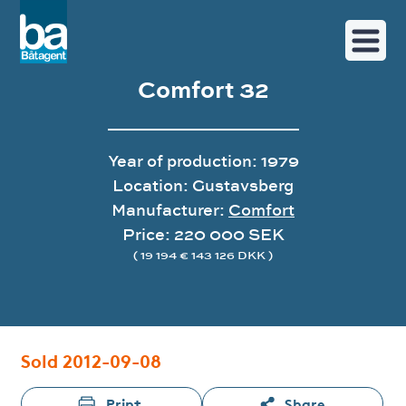
Comfort 32
Year of production: 1979
Location: Gustavsberg
Manufacturer:
Comfort
Price: 220 000 SEK
( 19 194 € 143 126 DKK )
Image gallery
Sold 2012-09-08
Print
Share