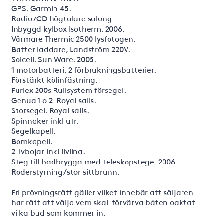
GPS. Garmin 45.
Radio /CD högtalare salong
Inbyggd kylbox Isotherm. 2006.
Värmare Thermic 2500 lysfotogen.
Batteriladdare, Landström 220V.
Solcell. Sun Ware. 2005.
1 motorbatteri, 2 förbrukningsbatterier.
Förstärkt kölinfästning.
Furlex 200s Rullsystem försegel.
Genua 1 o 2. Royal sails.
Storsegel. Royal sails.
Spinnaker inkl utr.
Segelkapell.
Bomkapell.
2 livbojar inkl livlina.
Steg till badbrygga med teleskopstege. 2006.
Roderstyrning/stor sittbrunn.
Fri prövningsrätt gäller vilket innebär att säljaren
har rätt att välja vem skall förvärva båten oaktat
vilka bud som kommer in.