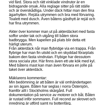
vid färd. Stora och rätt vinklade vindrutor är en
bidragande orsak. Alla reglage sitter på rätt ställe
och är överskådliga. Under däck hittar man den fina
ägarhytten. Rejäla utrymmen och bra med förvaring.
Toalett med dusch. Även båtens gästhytt är rejäl och
har fina utrymmen.
Akter över kommer man ut på akterdäcket med fasta
soffor under tak och utgång till båten stora
badbrygga. Men kapellen på plats blir detta ett
härligt uterum.
Från akterdäck når man flybridge via en trappa. Från
flybrige har man fin utsikt och en skyddad förarplats
bakom den fasta vindrutan. Flybige har dessutom
stora sociala ytor. Här finns även ett ute kök med kyl.
Med båtens mast kan man även förvara en jolle på
taket över akterdäck.
Mäklarens kommentar:
Min bedömning är att båten är väl omhändertagen
av sin ägare. Båten har seglas i norra Östersjön,
framför allt i Stockholms skärgård. Full
dokumentation på service av motorer och båt. Båten
är rustad inför sommaren. Full recond av skrovet och
inredning är utförd samt ny bottenfärg.