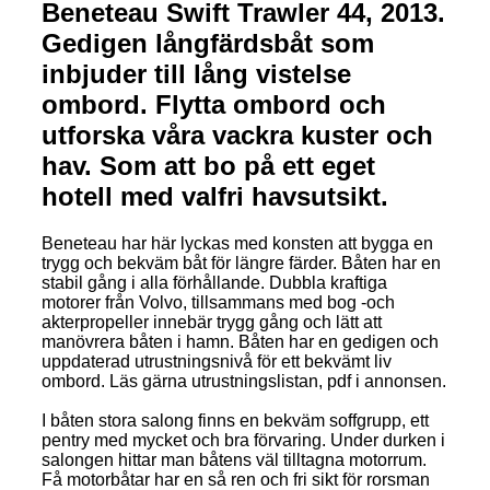
Beneteau Swift Trawler 44, 2013.
Gedigen långfärdsbåt som
inbjuder till lång vistelse
ombord. Flytta ombord och
utforska våra vackra kuster och
hav. Som att bo på ett eget
hotell med valfri havsutsikt.
Beneteau har här lyckas med konsten att bygga en
trygg och bekväm båt för längre färder. Båten har en
stabil gång i alla förhållande. Dubbla kraftiga
motorer från Volvo, tillsammans med bog -och
akterpropeller innebär trygg gång och lätt att
manövrera båten i hamn. Båten har en gedigen och
uppdaterad utrustningsnivå för ett bekvämt liv
ombord. Läs gärna utrustningslistan, pdf i annonsen.
I båten stora salong finns en bekväm soffgrupp, ett
pentry med mycket och bra förvaring. Under durken i
salongen hittar man båtens väl tilltagna motorrum.
Få motorbåtar har en så ren och fri sikt för rorsman