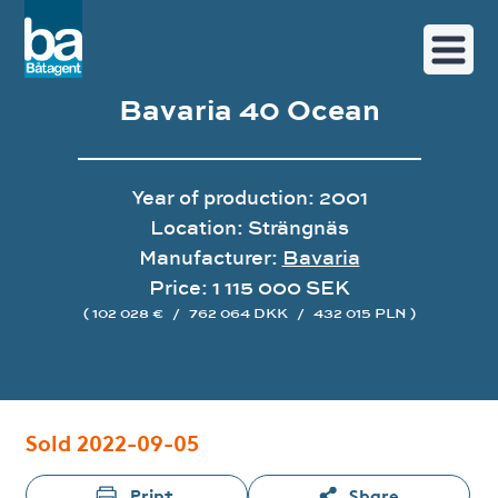
Bavaria 40 Ocean
Year of production: 2001
Location: Strängnäs
Manufacturer:
Bavaria
Price: 1 115 000 SEK
( 102 028 €
/
762 064 DKK
/
432 015 PLN )
Image gallery
Sold 2022-09-05
Print
Share