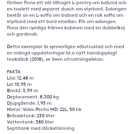
föröver finns ett väl tilltaget L-pentry om babord och
en toalett med separat dusch om styrbord. Salongen
består av en L-soffa om babord och en rak soffa om
styrbord med ett bord emellan. För om salongen
finns den rymliga främre kabinen med en dubbelkoj
och garderob.
Detta exemplar är synnerligen välutrustad och med
en mängd uppdateringar bl.a nytt handupplagt
teakdäck (2018), se även utrustningslistan.
FAKTA
Löa: 12,48 m
Lvl: 10,95 m
Bredd: 3,99 m
Deplacement: 8,300 kg
Djupgående: 1,95 m
Motor: Volvo Penta MD-22L, 50 hk
Bränsletank: 230 liter
Vattentank: 380 liter
Septitank med däckstömning