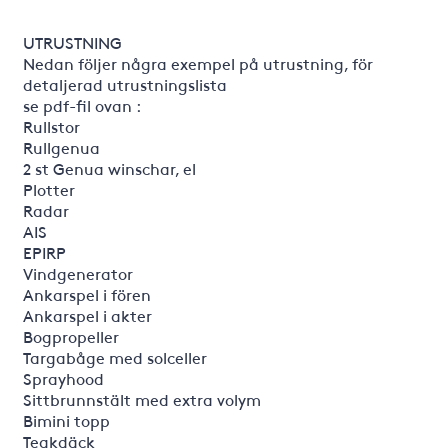
UTRUSTNING
Nedan följer några exempel på utrustning, för
detaljerad utrustningslista
se pdf-fil ovan :
Rullstor
Rullgenua
2 st Genua winschar, el
Plotter
Radar
AIS
EPIRP
Vindgenerator
Ankarspel i fören
Ankarspel i akter
Bogpropeller
Targabåge med solceller
Sprayhood
Sittbrunnstält med extra volym
Bimini topp
Teakdäck