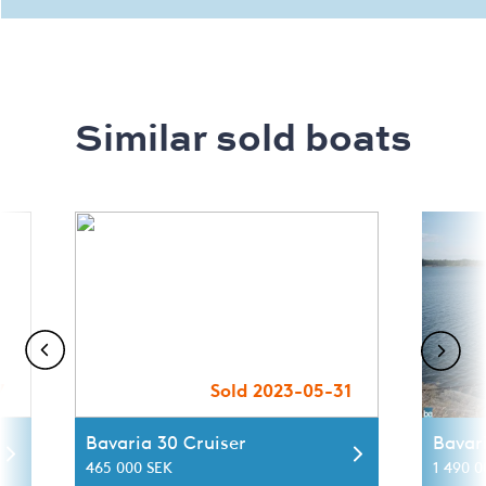
Similar sold boats
7
Sold 2023-05-31
Bavaria 30 Cruiser
Bavar
465 000 SEK
1 490 0