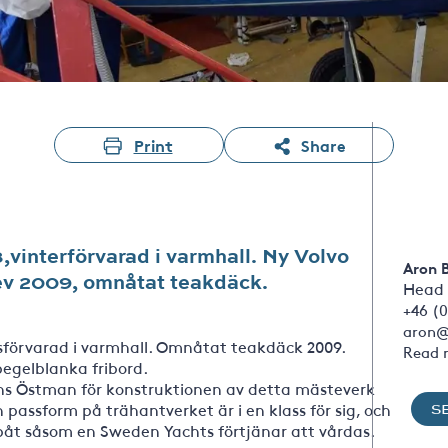
Print
Share
vinterförvarad i varmhall. Ny Volvo
Aron 
ev 2009, omnåtat teakdäck.
Head 
+46 (0
aron@
sförvarad i varmhall. Omnåtat teakdäck 2009.
Read 
spegelblanka fribord.
ens Östman för konstruktionen av detta mästeverk
 passform på trähantverket är i en klass för sig, och
S
båt såsom en Sweden Yachts förtjänar att vårdas.