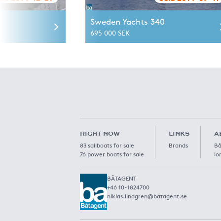
Sweden Yachts 340
695 000 SEK
RIGHT NOW
LINKS
A
83 sailboats for sale
Brands
Bå
76 power boats for sale
lo
BÅTAGENT
+46 10-1824700
niklas.lindgren@batagent.se