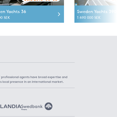
en Yachts 36
Sweden Yachts 390
00 SEK
1 690 000 SEK
f professional agents have broad expertise and
s local presence in an international market.