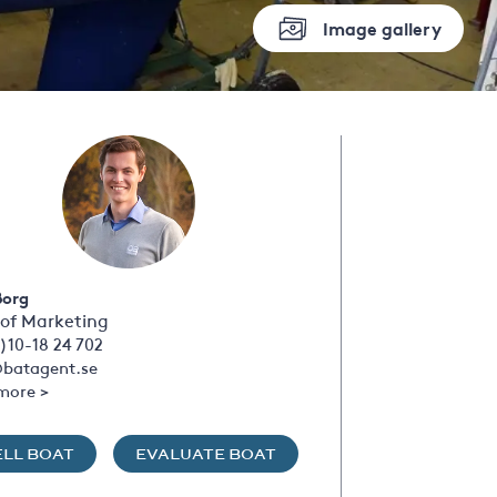
Image gallery
Borg
of Marketing
)10-18 24 702
batagent.se
more >
ELL BOAT
EVALUATE BOAT