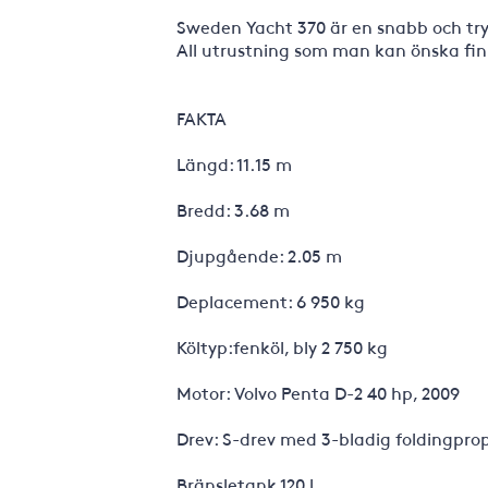
Sweden Yacht 370 är en snabb och tryg
All utrustning som man kan önska finn
FAKTA
Längd: 11.15 m
Bredd: 3.68 m
Djupgående: 2.05 m
Deplacement: 6 950 kg
Költyp:fenköl, bly 2 750 kg
Motor: Volvo Penta D-2 40 hp, 2009
Drev: S-drev med 3-bladig foldingprope
Bränsletank 120 l