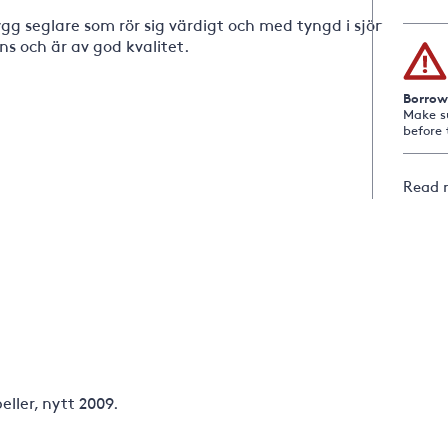
g seglare som rör sig värdigt och med tyngd i sjön.
s och är av god kvalitet.
Borrow
Make s
before 
Read 
ller, nytt 2009.