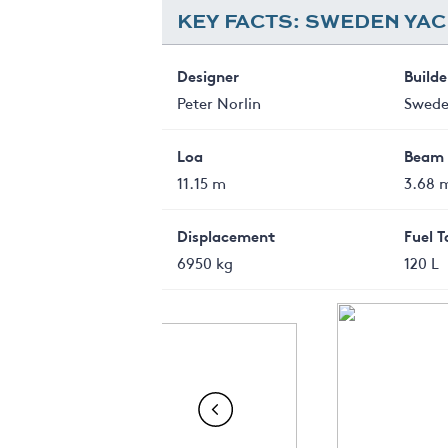
KEY FACTS: SWEDEN YAC
Designer
Builde
Peter Norlin
Swede
Loa
Beam
11.15 m
3.68 
Displacement
Fuel 
6950 kg
120 L