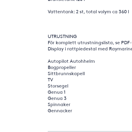
Vattentank: 2 st, total volym ca 360 l
UTRUSTNING
För komplett utrustningslista, se PDF
Display i rattpiedestal med Raymarine
Autopilot Autohhelm
Bogpropeller
Sittbrunnskapell
TV
Storsegel
Genua 1
Genua 3
Spinnaker
Gennacker