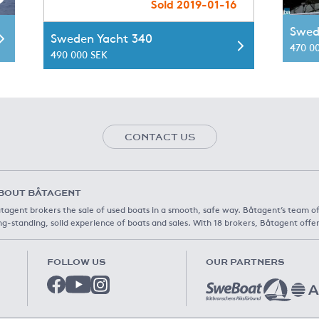
Sold 2019-01-16
Swed
Sweden Yacht 340
470 0
490 000 SEK
CONTACT US
BOUT BÅTAGENT
tagent brokers the sale of used boats in a smooth, safe way. Båtagent’s team o
ng-standing, solid experience of boats and sales. With 18 brokers, Båtagent offer
FOLLOW US
OUR PARTNERS