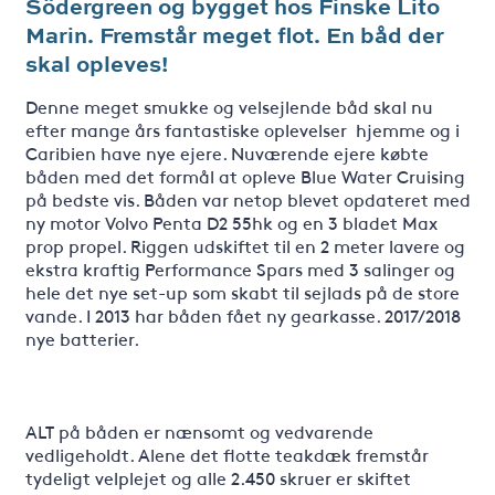
Södergreen og bygget hos Finske Lito
Marin. Fremstår meget flot. En båd der
skal opleves!
Denne meget smukke og velsejlende båd skal nu
efter mange års fantastiske oplevelser hjemme og i
Caribien have nye ejere. Nuværende ejere købte
båden med det formål at opleve Blue Water Cruising
på bedste vis. Båden var netop blevet opdateret med
ny motor Volvo Penta D2 55hk og en 3 bladet Max
prop propel. Riggen udskiftet til en 2 meter lavere og
ekstra kraftig Performance Spars med 3 salinger og
hele det nye set-up som skabt til sejlads på de store
vande. I 2013 har båden fået ny gearkasse. 2017/2018
nye batterier.
ALT på båden er nænsomt og vedvarende
vedligeholdt. Alene det flotte teakdæk fremstår
tydeligt velplejet og alle 2.450 skruer er skiftet