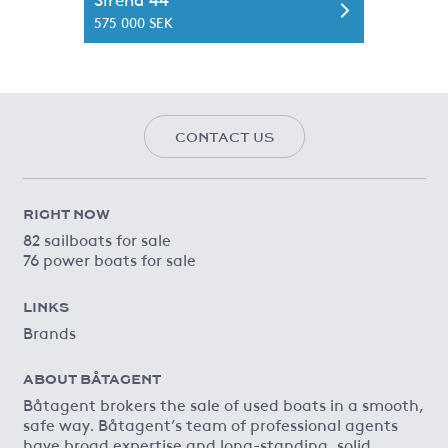
575 000 SEK
CONTACT US
RIGHT NOW
82 sailboats for sale
76 power boats for sale
LINKS
Brands
ABOUT BÅTAGENT
Båtagent brokers the sale of used boats in a smooth,
safe way. Båtagent’s team of professional agents
have broad expertise and long-standing, solid