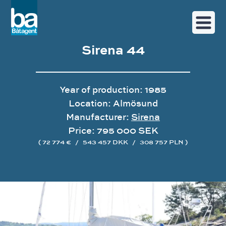
Sirena 44
Year of production: 1985
Location: Almösund
Manufacturer:
Sirena
Price: 795 000 SEK
( 72 774 €
/
543 457 DKK
/
308 757 PLN )