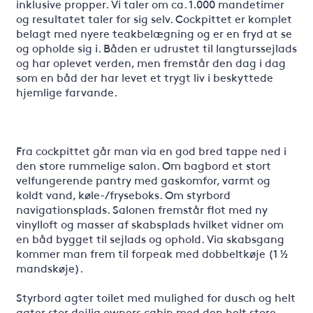
inklusive propper. Vi taler om ca. 1.000 mandetimer
og resultatet taler for sig selv. Cockpittet er komplet
belagt med nyere teakbelægning og er en fryd at se
og opholde sig i. Båden er udrustet til langturssejlads
og har oplevet verden, men fremstår den dag i dag
som en båd der har levet et trygt liv i beskyttede
hjemlige farvande.
Fra cockpittet går man via en god bred tappe ned i
den store rummelige salon. Om bagbord et stort
velfungerende pantry med gaskomfor, varmt og
koldt vand, køle-/fryseboks. Om styrbord
navigationsplads. Salonen fremstår flot med ny
vinylloft og masser af skabsplads hvilket vidner om
en båd bygget til sejlads og ophold. Via skabsgang
kommer man frem til forpeak med dobbeltkøje (1 ½
mandskøje).
Styrbord agter toilet med mulighed for dusch og helt
agter stor dejlig owners cabin med den helt store