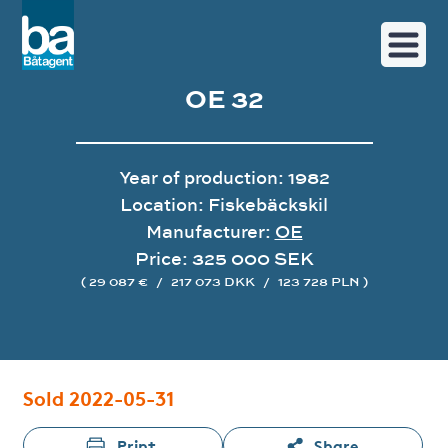
OE 32
Year of production: 1982
Location: Fiskebäckskil
Manufacturer:
OE
Price: 325 000 SEK
( 29 087 €
/
217 073 DKK
/
123 728 PLN )
Image gallery
Sold 2022-05-31
Print
Share