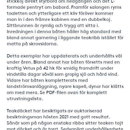
stickkoj direkt styrbord om nedgången och det L-
formade pentryt om babord. Framför salongen ryms
toaletten och ytterligare ett kliv föröver kommer
man in i den främre kabinen med en dubbelkoj.
Sittbrunnen är rymlig och trygg att sitta i.
Inredningen i denna båten håller hög standard med
bland annat garnering i liggande teakribb istället för
matta på skrovsidorna.
Detta exemplar har uppdaterats och underhållts väl
under åren. Bland annat har båten försetts med en
kraftig Vetus på 42 hk för smidig framdrift under
vindstilla dagar såväl som gropig sjö och hård vind.
Vidare har båten kompletterats med
landströmsanläggning, nyare kapell, dynor har klätts
om med mera. Se PDF-filen ovan för komplett
utrustningslista.
Teakdäcket har besiktigats av auktoriserad
besiktningsman hösten 2021 med gott resultat.
Sånär som på någon enstaka ribba sitter teaken tajt
mot däcket och är torrt. Sedvanligt underhållsarbete