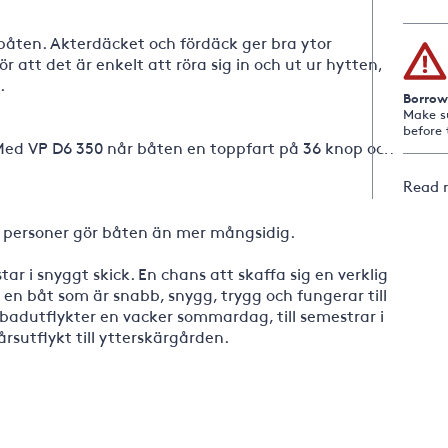
åten. Akterdäcket och fördäck ger bra ytor
 att det är enkelt att röra sig in och ut ur hytten,
.
Borrow
Make s
before 
 Med VP D6 350 når båten en toppfart på 36 knop och
Read 
 2 personer gör båten än mer mångsidig.
r i snyggt skick. En chans att skaffa sig en verklig
en båt som är snabb, snygg, trygg och fungerar till
badutflykter en vacker sommardag, till semestrar i
rsutflykt till ytterskärgården.