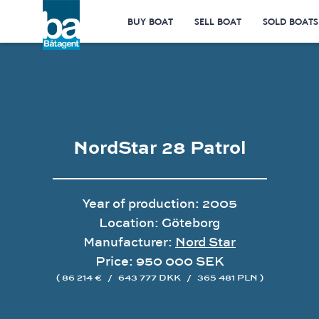
BUY BOAT
SELL BOAT
SOLD BOATS
NordStar 28 Patrol
Year of production: 2005
Location: Göteborg
Manufacturer:
Nord Star
Price: 950 000 SEK
( 86 214 €
/
643 777 DKK
/
365 481 PLN )