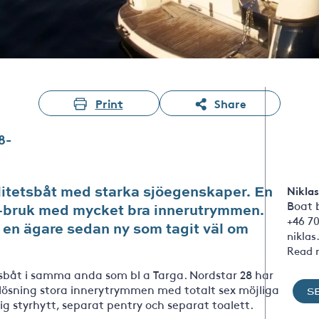
Print
Share
8-
alitetsbåt med starka sjöegenskaper. En
Niklas
Boat 
nt-bruk med mycket bra innerutrymmen.
+46 7
 en ägare sedan ny som tagit väl om
nikla
Read 
etsbåt i samma anda som bl a Targa. Nordstar 28 har
lösning stora innerytrymmen med totalt sex möjliga
S
ig styrhytt, separat pentry och separat toalett.