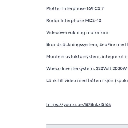
Plotter Interphase 169 CS 7
Radar Interphase MDS-10
Videoövervakning motorrum
Brandsläckningssystem, SeaFire med
Munters avfuktarsystem, integrerat i
Waeco Invertersystem, 220Volt 2000W 
Länk till video med båten i sjön (spol
https://youtu.be/B7BnLxI5f6k