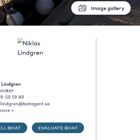
Image gallery
 Lindgren
broker
09-50 59 89
s.lindgren@batagent.se
more >
ELL BOAT
EVALUATE BOAT