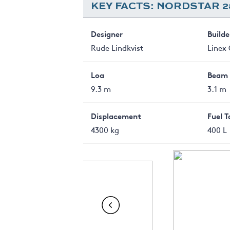
KEY FACTS: NORDSTAR 2
Designer
Builde
Rude Lindkvist
Linex
Loa
Beam
9.3 m
3.1 m
Displacement
Fuel 
4300 kg
400 L