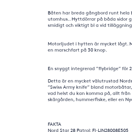
Båten har breda gångbord runt hela b
utomhus.. Hyttdörrar på båda sidor gör
smidigt och viktigt bl a vid tilläggning
Motorljudet i hytten är mycket lågt.
en marschfart på 30 knop.
En snyggt integrerad ”flybridge” för
Detta är en mycket välutrustad Nordsta
”Swiss Army knife” bland motorbåtar, 
vad helst du kan komma på, allt från 
skärgården, hummerfiske, eller en Nyå
FAKTA
Nord Star 28 Patrol: FI-LIN28008E505