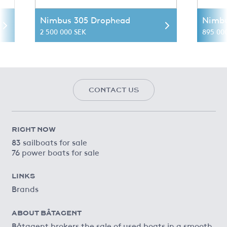
Nimbus 305 Drophead
Nimbu
2 500 000 SEK
895 00
CONTACT US
RIGHT NOW
83 sailboats for sale
76 power boats for sale
LINKS
Brands
ABOUT BÅTAGENT
Båtagent brokers the sale of used boats in a smooth,