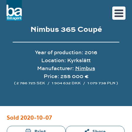
Nimbus 365 Coupé
Year of production: 2016
Location: Kyrkslätt
Manufacturer:
Nimbus
Price: 255 000 €
( 2 786 725 SEK
/
1 904 632 DKK
/
1 079 738 PLN )
Image gallery
Sold 2020-10-07
Print
Share