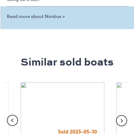
Read more about Nimbus >
Similar sold boats
8
Sold 2023-05-10