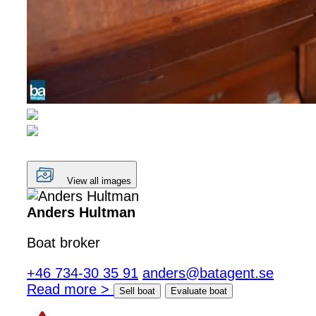
View all images
Anders Hultman
Boat broker
+46 734-30 35 91
anders@batagent.se
Read more >
Sell boat
Evaluate boat