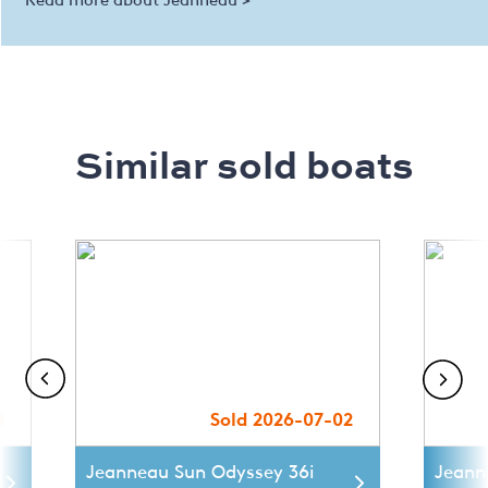
Similar sold boats
1
Sold 2026-07-02
Jeanneau Sun Odyssey 36i
Jeann