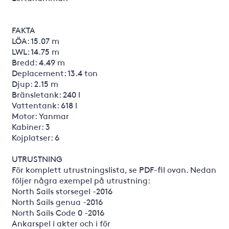
FAKTA
LÖA: 15.07 m
LWL: 14.75 m
Bredd: 4.49 m
Deplacement: 13.4 ton
Djup: 2.15 m
Bränsletank: 240 l
Vattentank: 618 l
Motor: Yanmar
Kabiner: 3
Kojplatser: 6
UTRUSTNING
För komplett utrustningslista, se PDF-fil ovan. Nedan
följer några exempel på utrustning:
North Sails storsegel -2016
North Sails genua -2016
North Sails Code 0 -2016
Ankarspel i akter och i för