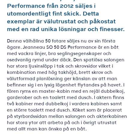
Performance från 2012 säljes i
utomordentligt fint skick. Detta
exemplar är välutrustat och påkostat
med en rad unika lösningar och finesser.
Denna välhållna 50 fotare säljes nu av sin första
ägare. Jeanneau SO 50 DS Performance är en båt
med vackra linjer, bra seglingsegenskaper och
osedvanlig rymd under däck. Den spatiösa salongen
har stora ljusinsläpp i tak och skrovsidor vilket i
kombination med hög takhöjd, brett skrov och
välutformad planlösning ger känslan av att man
befinner sig i en lyxig lägenhet flytandes på havet. I
fören ryms en master-kabin med en rejäl dubbelkoj,
garderober och en toalett med dusch. I aktern finns
två kabiner med dubbelkoj i vardera kabinen samt
en större toalett med dusch. Köket som är placerat
på styrbordssidan mellan salongen och akterkabinen
har stora ytor att arbeta på och i övrigt utrustat
med allt man kan önska på en båt.