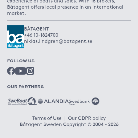
experience of boats and sales. With 18 brokers,
Båtagent offers local presence in an international
market.
BÅTAGENT
+46 10-1824700
niklas.lindgren@batagent.se
FOLLOW US
OUR PARTNERS
Terms of Use
|
Our GDPR policy
Båtagent Sweden Copyright © 2004 - 2026