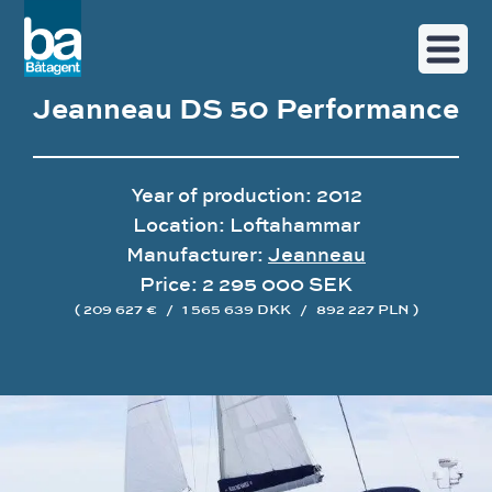
Jeanneau DS 50 Performance
Year of production: 2012
Location: Loftahammar
Manufacturer:
Jeanneau
Price: 2 295 000 SEK
( 209 627 €
/
1 565 639 DKK
/
892 227 PLN )