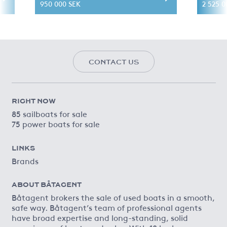
950 000 SEK
2 525 0
CONTACT US
RIGHT NOW
85 sailboats for sale
75 power boats for sale
LINKS
Brands
ABOUT BÅTAGENT
Båtagent brokers the sale of used boats in a smooth,
safe way. Båtagent’s team of professional agents
have broad expertise and long-standing, solid