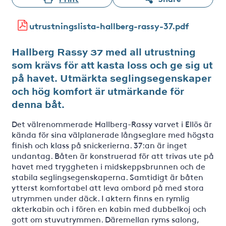
utrustningslista-hallberg-rassy-37.pdf
Hallberg Rassy 37 med all utrustning
som krävs för att kasta loss och ge sig ut
på havet. Utmärkta seglingsegenskaper
och hög komfort är utmärkande för
denna båt.
Det välrenommerade Hallberg-Rassy varvet i Ellös är
kända för sina välplanerade långseglare med högsta
finish och klass på snickerierna. 37:an är inget
undantag. Båten är konstruerad för att trivas ute på
havet med tryggheten i midskeppsbrunnen och de
stabila seglingsegenskaperna. Samtidigt är båten
ytterst komfortabel att leva ombord på med stora
utrymmen under däck. I aktern finns en rymlig
akterkabin och i fören en kabin med dubbelkoj och
gott om stuvutrymmen. Däremellan ryms salong,