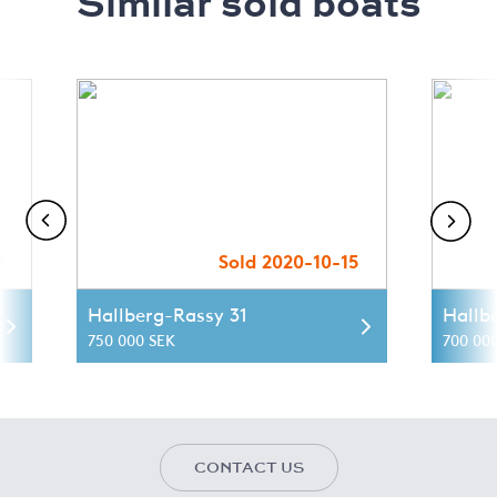
Similar sold boats
3
Sold 2020-10-15
Hallberg-Rassy 31
Hallb
750 000 SEK
700 00
CONTACT US