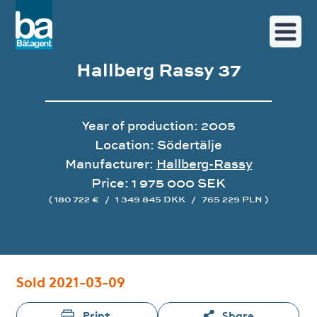
Hallberg Rassy 37
Year of production: 2005
Location: Södertälje
Manufacturer:
Hallberg-Rassy
Price: 1 975 000 SEK
( 180 722 €
/
1 349 845 DKK
/
765 229 PLN )
Image gallery
Sold 2021-03-09
Print
Share