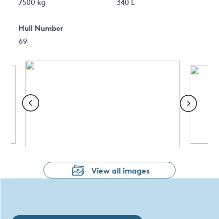
7500 kg
340 L
Hull Number
69
View all images