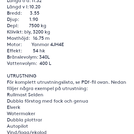
Längd ö a: 11.32
Längd v l: 10.20
Bredd: 3.55
Djup: 1.90
Depl: 7500 kg
Kölvikt: bly, 3200 kg
Masthöjd: 16.75 m
Motor: Yanmar 4JH4E
Effekt: 54 hk
Bränslevolym: 340L
Vattenvolym: 400 L
UTRUSTNING
För komplett utrustningslista, se PDf-fil ovan. Nedan
följer några exempel på utrustning:
Rullmast Selden
Dubbla förstag med fock och genua
Elverk
Watermaker
Dubbla plottrar
Autopilot
Vind/logg/ekolod