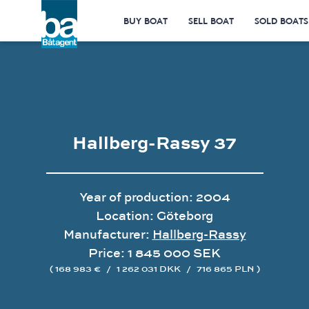
BUY BOAT
SELL BOAT
SOLD BOATS
Hallberg-Rassy 37
Year of production: 2004
Location: Göteborg
Manufacturer:
Hallberg-Rassy
Price: 1 845 000 SEK
( 168 983 €
/
1 262 031 DKK
/
716 865 PLN )