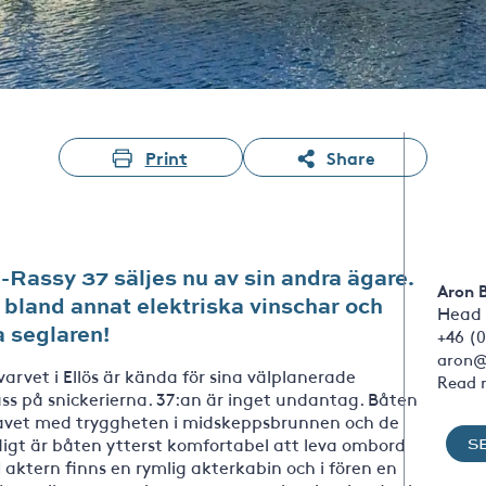
Print
Share
-Rassy 37 säljes nu av sin andra ägare.
Aron 
bland annat elektriska vinschar och
Head 
a seglaren!
+46 (0
aron@
rvet i Ellös är kända för sina välplanerade
Read 
ss på snickerierna. 37:an är inget undantag. Båten
 havet med tryggheten i midskeppsbrunnen och de
igt är båten ytterst komfortabel att leva ombord
S
aktern finns en rymlig akterkabin och i fören en