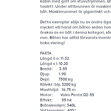
kabin med gott om stuvutrymmen. Där
toalett. Under sittbrunnen är maski
båt. Maskinrummet är gigantiskt och 
Detta exemplar säljs nu av andra äga
mycket väl hand om båten sedan hon 
önskas av en båt i denna kategori, sås
mm. Båten har alltid förvarats inomh
boka visning!
FAKTA
Längd ö a: 11.32
Längd v l: 10.20
Bredd: 3.55
Djup: 1.90
Depl: 7500 kg
Kölvikt: bly, 3200 kg
Masthöjd: 16.75 m
Motor: Volvo Penta D2-55
Effekt: 55 hk
Bränslevolym: 340L
Vattenvolym: 400 L