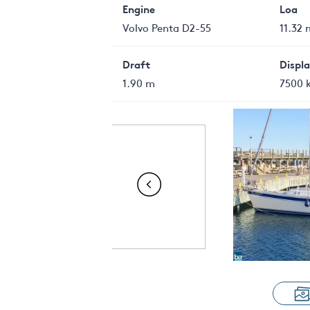
Engine
Loa
Volvo Penta D2-55
11.32 
Draft
Displ
1.90 m
7500 