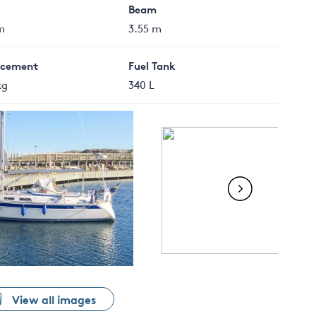
Beam
m
3.55 m
acement
Fuel Tank
kg
340 L
View all images