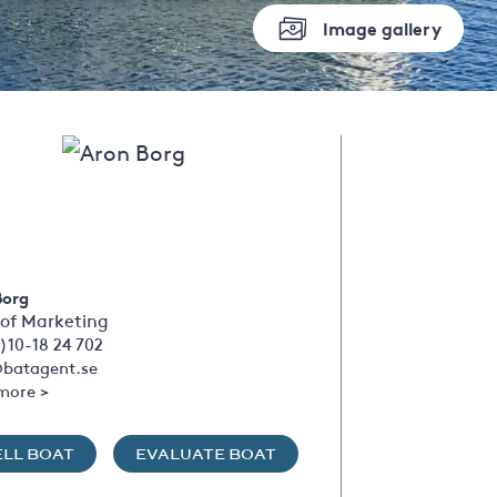
Image gallery
Borg
of Marketing
)10-18 24 702
batagent.se
more >
ELL BOAT
EVALUATE BOAT