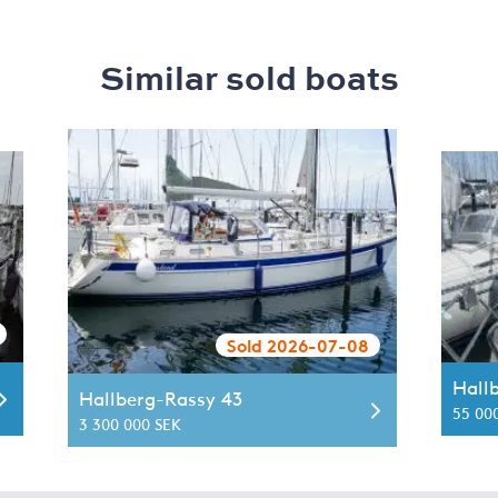
Similar sold boats
Sold 2026-07-08
Hall
Hallberg-Rassy 43
55 00
3 300 000 SEK