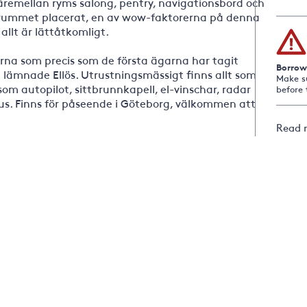
emellan ryms salong, pentry, navigationsbord och
nrummet placerat, en av wow-faktorerna på denna
allt är lättåtkomligt.
rna som precis som de första ägarna har tagit
Borrow
lämnade Ellös. Utrustningsmässigt finns allt som
Make s
om autopilot, sittbrunnkapell, el-vinschar, radar
before 
us. Finns för påseende i Göteborg, välkommen att
Read 