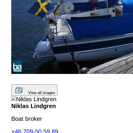
View all images
Niklas Lindgren
Boat broker
+46 709-50 59 89