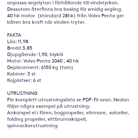
anpassa segelytan i förhållande till vindstyrkan.
Dessutom återfinns bra beslag för smidig segling.
40 hk motor (standard 28hk) från Volvo Penta ger
båten bra kraft när vinden tryter.
FAKTA
Löa: 11,98
Bredd:3,85
Djupgående: 1,90, blyköl
Motor: Volvo Penta 2040 , 40 hk
Deplacement: 6150 kg (tom)
Kabiner: 3 st
Kojplatser: 6 st
UTRUSTNING
För komplett utrustningslista se PDF-fil ovan. Nedan
följer några exempel på utrustning:
Ankarspel el i fören, bogpropeller, värmare, solceller,
folding propeller, sittbrunnskapell,
spinnackerutrustning.