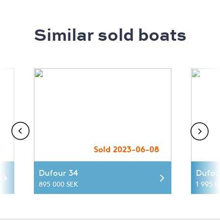
Similar sold boats
4
Sold 2023-06-08
Dufour 34
Dufou
895 000 SEK
1 995 0