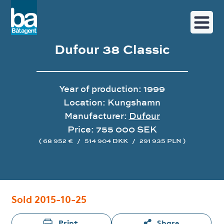
Dufour 38 Classic
Year of production: 1999
Location: Kungshamn
Manufacturer:
Dufour
Price: 755 000 SEK
( 68 952 €
/
514 904 DKK
/
291 935 PLN )
Image gallery
Sold 2015-10-25
Print
Share