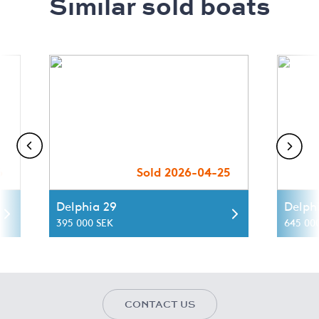
Similar sold boats
6
Sold 2026-04-25
Delphia 29
Delph
395 000 SEK
645 00
CONTACT US