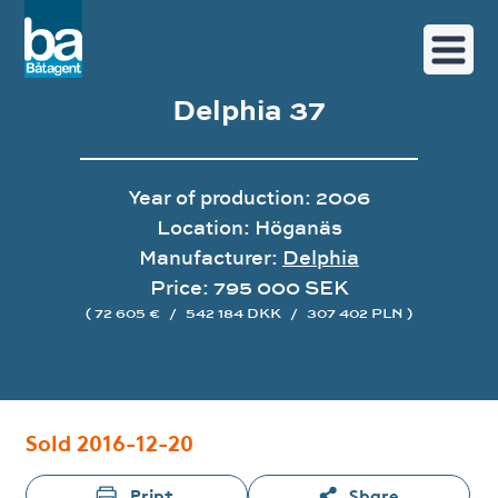
Delphia 37
Year of production: 2006
Location: Höganäs
Manufacturer:
Delphia
Price: 795 000 SEK
( 72 605 €
/
542 184 DKK
/
307 402 PLN )
Image gallery
Sold 2016-12-20
Print
Share