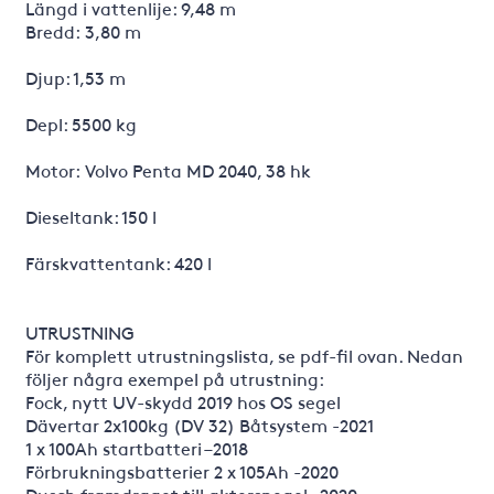
Längd i vattenlije: 9,48 m
Bredd: 3,80 m
Djup: 1,53 m
Depl: 5500 kg
Motor: Volvo Penta MD 2040, 38 hk
Dieseltank: 150 l
Färskvattentank: 420 l
UTRUSTNING
För komplett utrustningslista, se pdf-fil ovan. Nedan
följer några exempel på utrustning:
Fock, nytt UV-skydd 2019 hos OS segel
Dävertar 2x100kg (DV 32) Båtsystem -2021
1 x 100Ah startbatteri –2018
Förbrukningsbatterier 2 x 105Ah -2020
Dusch framdraget till akterspegel -2020