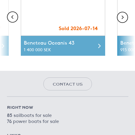
7
Sold 2026-07-14
Beneteau Oceanis 43
Benet
1 400 000 SEK
915 00
CONTACT US
RIGHT NOW
85 sailboats for sale
76 power boats for sale