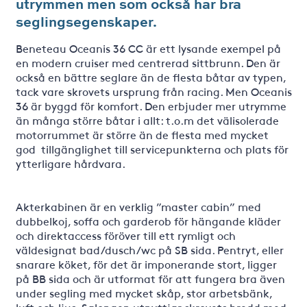
utrymmen men som också har bra
seglingsegenskaper.
Beneteau Oceanis 36 CC är ett lysande exempel på
en modern cruiser med centrerad sittbrunn. Den är
också en bättre seglare än de flesta båtar av typen,
tack vare skrovets ursprung från racing. Men Oceanis
36 är byggd för komfort. Den erbjuder mer utrymme
än många större båtar i allt: t.o.m det välisolerade
motorrummet är större än de flesta med mycket
god tillgänglighet till servicepunkterna och plats för
ytterligare hårdvara.
Akterkabinen är en verklig ”master cabin” med
dubbelkoj, soffa och garderob för hängande kläder
och direktaccess föröver till ett rymligt och
väldesignat bad/dusch/wc på SB sida. Pentryt, eller
snarare köket, för det är imponerande stort, ligger
på BB sida och är utformat för att fungera bra även
under segling med mycket skåp, stor arbetsbänk,
luft och ljus. Salongen utnyttjar skrovets bredd med