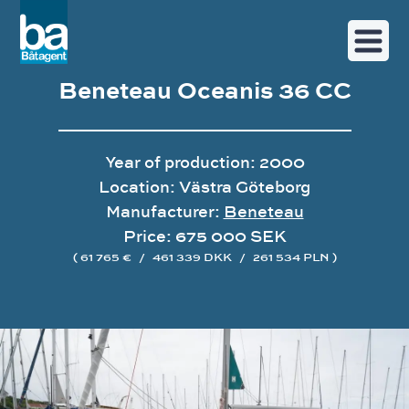
Beneteau Oceanis 36 CC
Year of production: 2000
Location: Västra Göteborg
Manufacturer:
Beneteau
Price: 675 000 SEK
( 61 765 €
/
461 339 DKK
/
261 534 PLN )