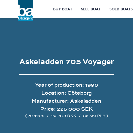
BUY BOAT
SELL BOAT
SOLD BOATS
Askeladden 705 Voyager
Year of production: 1998
Location: Göteborg
Manufacturer:
Askeladden
Price: 225 000 SEK
( 20 419 €
/
152 473 DKK
/
86 561 PLN )