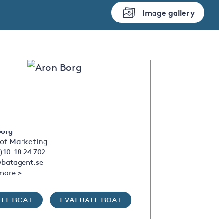
Image gallery
Borg
of Marketing
)10-18 24 702
batagent.se
more >
ELL BOAT
EVALUATE BOAT