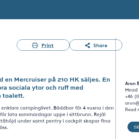
Print
Share
en Mercruiser på 210 HK säljes. En
Aron 
ra sociala ytor och ruff med
Head 
 toalett.
+46 (0
aron@
t enklare campinglivet. Bäddbar för 4 vuxna i den
Read 
 för lata sommardagar uppe i sittbrunn. Rejäl
ståhöjd under samt pentry i cockpit skapar fina
jöss.
S