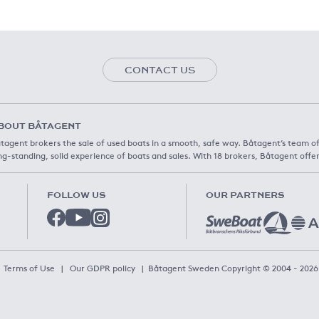
CONTACT US
BOUT BÅTAGENT
tagent brokers the sale of used boats in a smooth, safe way. Båtagent’s team o
ng-standing, solid experience of boats and sales. With 18 brokers, Båtagent offer
FOLLOW US
OUR PARTNERS
Terms of Use
|
Our GDPR policy
|
Båtagent Sweden Copyright © 2004 - 2026