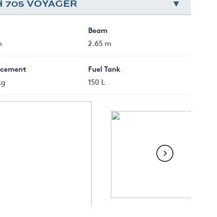
N 705 VOYAGER
Beam
m
2.65 m
acement
Fuel Tank
kg
150 L