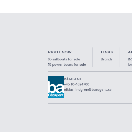
RIGHT NOW
LINKS
A
83 sailboats for sale
Brands
Bå
76 power boats for sale
lo
BÅTAGENT
+46 10-1824700
niklas.lindgren@batagent.se