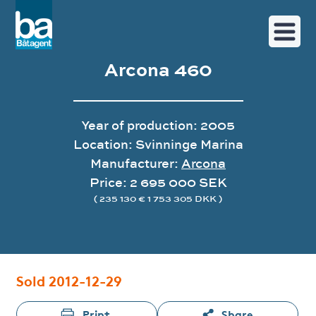
Arcona 460
Year of production: 2005
Location: Svinninge Marina
Manufacturer:
Arcona
Price: 2 695 000 SEK
( 235 130 € 1 753 305 DKK )
Image gallery
Sold 2012-12-29
Print
Share