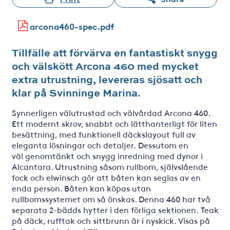
arcona460-spec.pdf
Tillfälle att förvärva en fantastiskt snygg
och välskött Arcona 460 med mycket
extra utrustning, levereras sjösatt och
klar på Svinninge Marina.
Synnerligen välutrustad och välvårdad Arcona 460.
Ett modernt skrov, snabbt och lätthanterligt för liten
besättning, med funktionell däckslayout full av
eleganta lösningar och detaljer. Dessutom en
väl genomtänkt och snygg inredning med dynor i
Alcantara. Utrustning såsom rullbom, självslående
fock och elwinsch gör att båten kan seglas av en
enda person. Båten kan köpas utan
rullbomssystemet om så önskas. Denna 460 har två
separata 2-bädds hytter i den förliga sektionen. Teak
på däck, rufftak och sittbrunn är i nyskick. Visas på