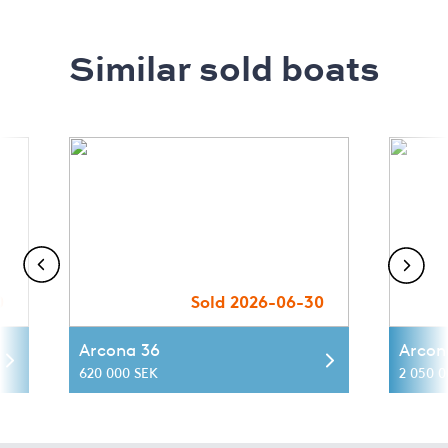
Similar sold boats
0
Sold 2026-06-30
Arcona 36
Arcon
620 000 SEK
2 050 0