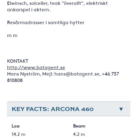
Elwinsch, solceller, teak "överallt", elektriskt
ankarspel i aktern.
Resårmadrasser i samtliga hytter
m m
KONTAKT
http://www.batagent.se
Hans Nyström, Mejl: hans@batagent.se, +46 737
810808
KEY FACTS: ARCONA 460
Loa
Beam
14.2 m
4.2 m