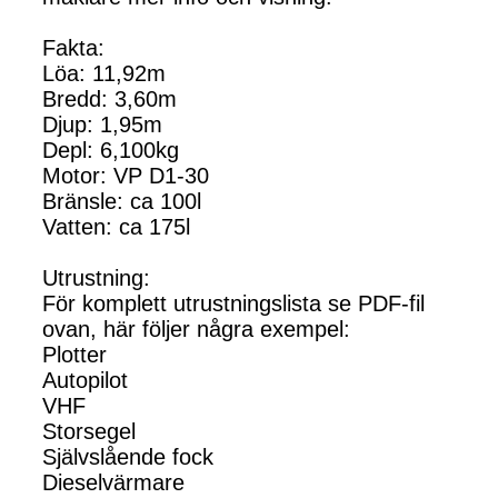
Fakta:
Löa: 11,92m
Bredd: 3,60m
Djup: 1,95m
Depl: 6,100kg
Motor: VP D1-30
Bränsle: ca 100l
Vatten: ca 175l
Utrustning:
För komplett utrustningslista se PDF-fil
ovan, här följer några exempel:
Plotter
Autopilot
VHF
Storsegel
Självslående fock
Dieselvärmare