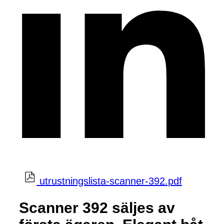
utrustningslista-scanner-392.pdf
Scanner 392 säljes av