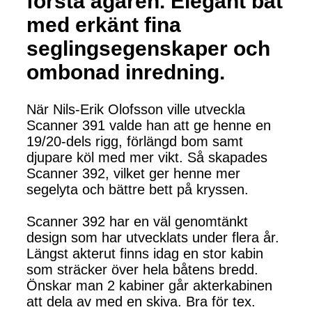
första ägaren. Elegant båt
med erkänt fina
seglingsegenskaper och
ombonad inredning.
När Nils-Erik Olofsson ville utveckla
Scanner 391 valde han att ge henne en
19/20-dels rigg, förlängd bom samt
djupare köl med mer vikt. Så skapades
Scanner 392, vilket ger henne mer
segelyta och bättre bett på kryssen.
Scanner 392 har en väl genomtänkt
design som har utvecklats under flera år.
Längst akterut finns idag en stor kabin
som sträcker över hela båtens bredd.
Önskar man 2 kabiner går akterkabinen
att dela av med en skiva. Bra för tex.