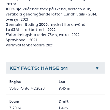
lattor.
100% självslående fock på skena, Vertech duk,
vertikala genomgående lattor, Lundh Sails - 2014,
översyn 2021
Gennaker Boding 2006, mycket lite använd
1 x 63Ah startbatteri - 2022
Förbrukningsbatterier 75Ah, extra -2022
Sprayhood - 2021
Varmvattenberedare 2021
KEY FACTS: HANSE 311
Engine
Loa
Volvo Penta MD2020
9.45 m
Beam
Draft
3.20 m
1.4 m