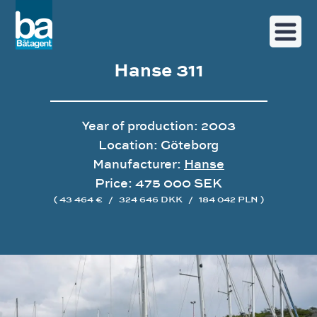
Hanse 311
Year of production: 2003
Location: Göteborg
Manufacturer:
Hanse
Price: 475 000 SEK
( 43 464 €
/
324 646 DKK
/
184 042 PLN )