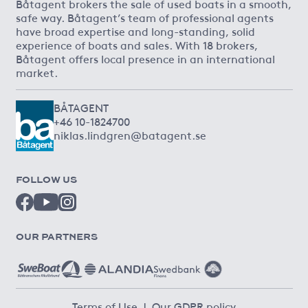
Båtagent brokers the sale of used boats in a smooth,
safe way. Båtagent’s team of professional agents
have broad expertise and long-standing, solid
experience of boats and sales. With 18 brokers,
Båtagent offers local presence in an international
market.
BÅTAGENT
+46 10-1824700
niklas.lindgren@batagent.se
FOLLOW US
OUR PARTNERS
Terms of Use
|
Our GDPR policy