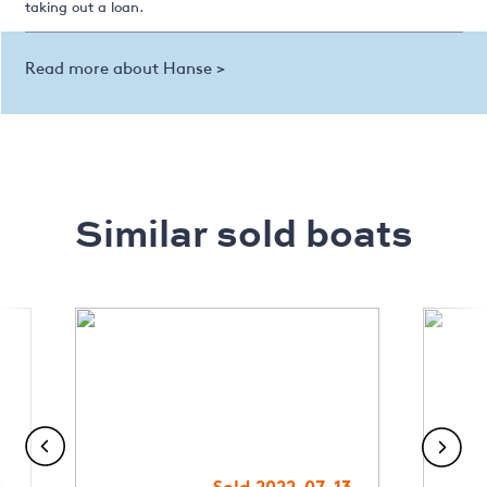
taking out a loan.
Read more about Hanse >
Similar sold boats
9
Sold 2022-07-13