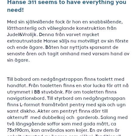
Hanse 311 seems to have everything you
need!
Med sin självslående fock är hon en snabbslående,
lätthanterlig och välseglande konstruktion från
Judel&Vrolijk. Denna från varvet mycket
extrautrustade Hanse säljs nu motvilligt av sin förste
och ende ägare. Båten har nyttjats sparsamt de
senaste åren och tagit omhand med varsam hand av
sin ägare.
Till babord om nedgångstrappan finns toalett med
handfat. Från toaletten finns en stor lucka för att nå
utrymmet i BB stuvbänk. För om toaletten finns
navigationsbord. Till styrbord om nedgångstrappan
finns L-format framåtvänt pentry med spis och ugn
samt diskho. Akter om pentryt finns dörr till
akterruff med dubbelkoj och garderob. Salong med
två längsgående soffor som med goda mått, ca
75x190cm, kan användas som kojer. En av dem är