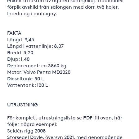
enkelt utrustad av ägaren som sjökoj. Traditionell
förpik avskild från salongen med dörr, två kojer.
Inredning i mahogny.
FAKTA
Längd: 9,45
Längd i vattenlinje: 8,07
Bredd: 3,20
Djup: 1,40
Deplacement: ca 3860 kg
Motor: Volvo Penta MD2020
Dieseltank: 50 L
Vattentank: 100 L
UTRUSTNING
För komplett utrustningslista se PDF-fil ovan, här
följer några exempel:
Seldén rigg 2008
Storsegel Doyle, översyn 2021, med genomgående