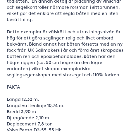
toaletten. En annan detalj är placering av vinschar
och segelkontroller närmare rorsman i sittbrunnen,
vilket gör det enklare att segla båten med en liten
besättning.
Detta exemplar är välskött och utrustningsnivån är
hög för att göra seglingen rolig och livet ombord
bekvämt. Bland annat har båten försetts med en ny
fock från UK Sailmakers i år och förra året skrapades
botten ren och epoxibehandlades. Båten har den
högre riggen (ca. 50 cm högre än den lägre
varianten) vilket skapar exemplariska
seglingsegenskaper med storsegel och 110% focken.
FAKTA
Längd 12,32 m.
Längd vattenlinje 10,74 m.
Bredd 3,90 m
Djupgående 2,10 m.
Deplacement 7,8 ton
Volvo Penta D2-55, 55 Hk