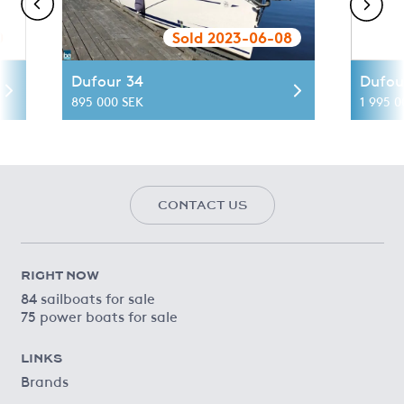
0
Sold 2023-06-08
Dufour 34
Dufou
895 000 SEK
1 995 0
CONTACT US
RIGHT NOW
84 sailboats for sale
75 power boats for sale
LINKS
Brands