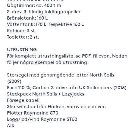
Gågtimmar: ca. 400 tim
S-drev, 3-bladig foldingpropeller
Bränsletank: 160 L
Vattentank: 170 L respektive 160 L
Kabiner: 3 st.
Toaletter: 2 st.
UTRUSTNING
För komplett utrustningslista, se PDF-fil ovan. Nedan
följer några exempel på utrustning:
Storsegel med genomgående lattor North Sails
(2009)
Fock 110 %, Carbon X-drive från UK Sailmakers (2018)
Stackpack North Sails + Lazyjacks.
Försegelkapell
Skotwinchar från Harken, varav en eldriven
Plotter Raymarine C70
Logg/lod/vind Raymarine ST60
AIS