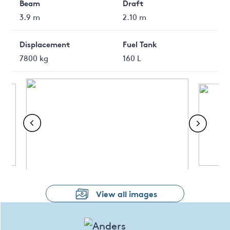
Beam
Draft
3.9 m
2.10 m
Displacement
Fuel Tank
7800 kg
160 L
View all images