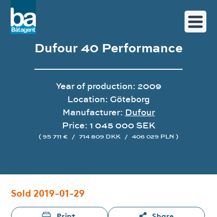
Dufour 40 Performance
Year of production: 2009
Location: Göteborg
Manufacturer:
Dufour
Price: 1 045 000 SEK
( 95 711 €
/
714 809 DKK
/
406 029 PLN )
Image gallery
Sold 2019-01-29
Print
Share