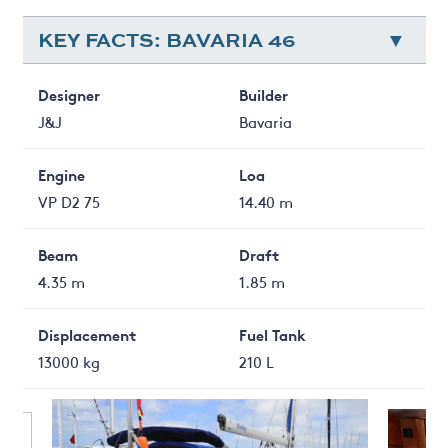
KEY FACTS: BAVARIA 46
Designer
Builder
J&J
Bavaria
Engine
Loa
VP D2 75
14.40 m
Beam
Draft
4.35 m
1.85 m
Displacement
Fuel Tank
13000 kg
210 L