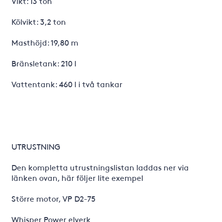
Vikt: 13 ton
Kölvikt: 3,2 ton
Masthöjd: 19,80 m
Bränsletank: 210 l
Vattentank: 460 l i två tankar
UTRUSTNING
Den kompletta utrustningslistan laddas ner via
länken ovan, här följer lite exempel
Större motor, VP D2-75
Whisper Power elverk