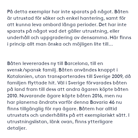
På detta exemplar har inte sparats på något. Båten
är utrustad för säker och enkel hantering, samt för
att kunna leva ombord långa perioder. Det har inte
sparats på något vad det gäller utrustning, eller
underhåll och uppgradering av densamma. Här finns
i princip allt man önska och möjligen lite till…
Båten levererades ny till Barcelona, till en
svensk/spansk familj. Båten användes knappt i
Katalonien, utan transporterades till Sverige 2009, då
familjen flyttade hit. Väl i Sverige förvarades båten
på land fram till dess att andra ägaren köpte båten
2010. Nuvarande ägare köpte båten 2016, men nu
har planerna ändrats varför denna Bavaria 46 nu
finns tillgänglig för nya ägare. Båtem har alltid
utrustats och underhållits på ett exemplariskt sätt. I
utrustningslistan, länk ovan, finns ytterligare
detaljer.