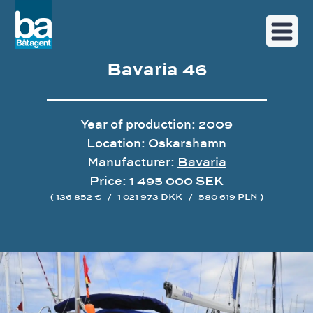
Bavaria 46
Year of production: 2009
Location: Oskarshamn
Manufacturer:
Bavaria
Price: 1 495 000 SEK
( 136 852 €
/
1 021 973 DKK
/
580 619 PLN )