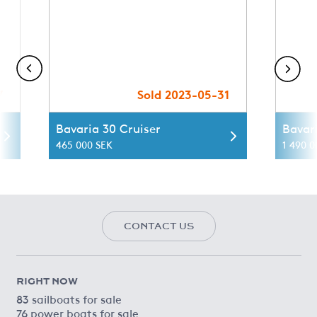
7
Sold 2023-05-31
Bavaria 30 Cruiser
Bavar
465 000 SEK
1 490 0
CONTACT US
RIGHT NOW
83 sailboats for sale
76 power boats for sale