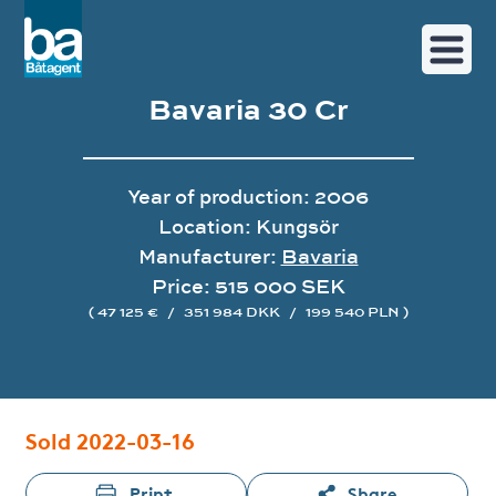
Bavaria 30 Cr
Year of production: 2006
Location: Kungsör
Manufacturer:
Bavaria
Price: 515 000 SEK
( 47 125 €
/
351 984 DKK
/
199 540 PLN )
Image gallery
Sold 2022-03-16
Print
Share