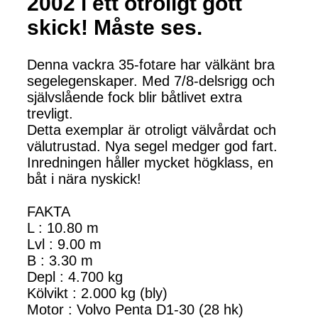
2002 i ett otroligt gott
skick! Måste ses.
Denna vackra 35-fotare har välkänt bra
segelegenskaper. Med 7/8-delsrigg och
självslående fock blir båtlivet extra
trevligt.
Detta exemplar är otroligt välvårdat och
välutrustad. Nya segel medger god fart.
Inredningen håller mycket högklass, en
båt i nära nyskick!
FAKTA
L : 10.80 m
Lvl : 9.00 m
B : 3.30 m
Depl : 4.700 kg
Kölvikt : 2.000 kg (bly)
Motor : Volvo Penta D1-30 (28 hk)